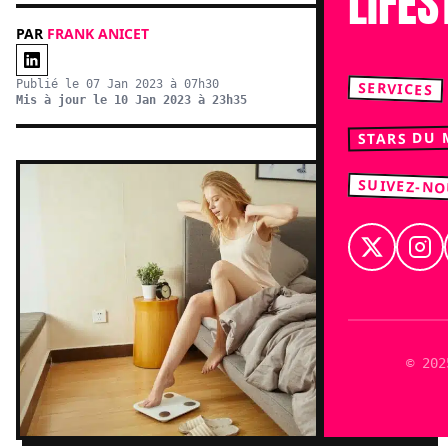
LIFES
PAR
FRANK ANICET
Publié le 07 Jan 2023 à 07h30
SERVICES
Mis à jour le 10 Jan 2023 à 23h35
STARS DU
SUIVEZ-N
© 202