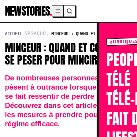
NEWSTORIES
.
Menu principal
ACCUEIL
MINCEUR : QUAND ET COMMENT SE
PESER POUR MINCIR ?
RUBRIQUE
MINCEUR : QUAND ET COMMENT
PEOP
SE PESER POUR MINCIR ?
TÉLÉ
De nombreuses personnes se
pèsent à outrance lorsque le besoin
TÉLÉ-
se fait ressentir de perdre du poids.
Découvrez dans cet article toutes
FAIT 
les mesures à prendre pour un
régime efficace.