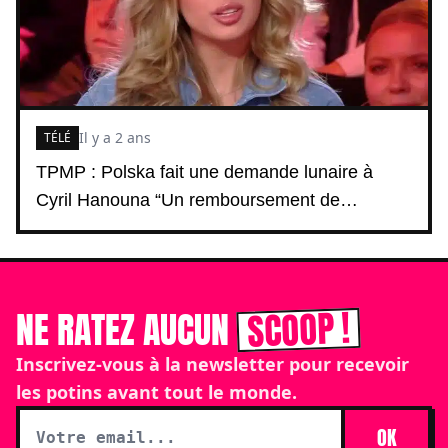
Il y a 2 ans
TÉLÉ
TPMP : Polska fait une demande lunaire à
Cyril Hanouna “Un remboursement de…
SCOOP !
NE RATEZ AUCUN
Inscrivez-vous à la newsletter pour recevoir
les potins avant tout le monde.
OK