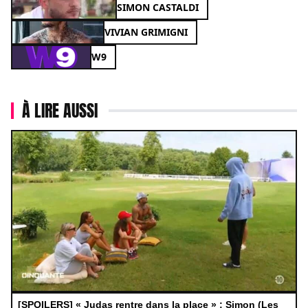
SIMON CASTALDI
VIVIAN GRIMIGNI
W9
À LIRE AUSSI
[SPOILERS] « Judas rentre dans la place » : Simon (Les