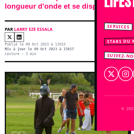
LIFES
longueur d'onde et se disputent.
SERVICES
PAR
LARRY EZE ESSALA
STARS DU
Publié le 09 Oct 2023 à 11h53
Mis à jour le 09 Oct 2023 à 15h57
Lecture : 3 min
SUIVEZ-N
© 202