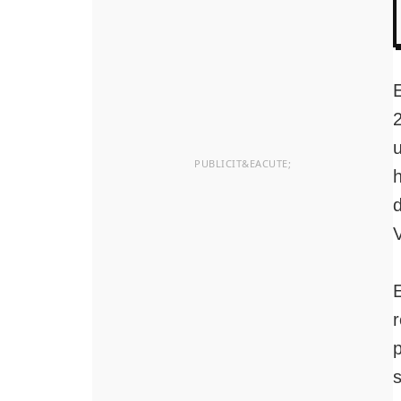
E
h
d
E