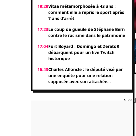
19:29
Vitaa métamorphosée à 43 ans :
comment elle a repris le sport après
7 ans d'arrêt
17:23
Le coup de gueule de Stéphane Bern
contre le racisme dans le patrimoine
17:04
Fort Boyard : Domingo et ZeratoR
débarquent pour un live Twitch
historique
16:43
Charles Alloncle : le député visé par
une enquête pour une relation
supposée avec son attachée
parlementaire Shérazade Khandani