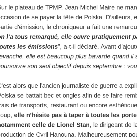
Sur le plateau de TPMP,
Jean-Michel Maire ne ma
occasion de se payer la tête de Polska
. D’ailleurs,
artie d’émission, le chroniqueur a fait une remarqu
on l'a tous remarqué, elle ouvre pratiquement p
toutes les émissions
”, a-t-il déclaré. Avant d’ajoute
evanche, elle est beaucoup plus bavarde quand il s
oursuivre son seul objectif depuis septembre : vou
’est alors que l’ancien journaliste de guerre a exp
olska se battait bec et ongles afin de se faire re
rais de transports, restaurant ou encore esthétique
coup,
elle n’hésite pas à taper à toutes les porte
notamment celle de Lionel Stan
, le dirigeant de 
production de Cyril Hanouna. Malheureusement pour