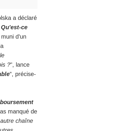
olska a déclaré
 Qu'est-ce
t muni d’un
la
le
is ?
", lance
able
”, précise-
mboursement
 pas manqué de
 autre chaîne
autres