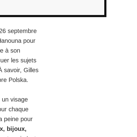
i 26 septembre
 Hanouna pour
e à son
uer les sujets
À savoir,
Gilles
ore Polska.
e un visage
our chaque
a peine pour
, bijoux,