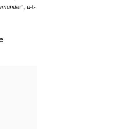
demande
r”, a-t-
e