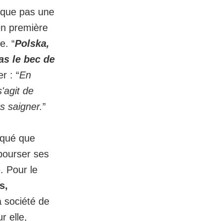
nque pas une
 en première
e. “
Polska,
as le bec de
r : “
En
'agit de
s saigner.
”
liqué que
mbourser ses
. Pour le
s,
la société de
 elle,