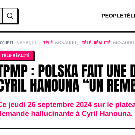
PEOPLE
TÉL
CCUEIL
TÉLÉ
TÉLÉ-RÉALITÉ
À CYRIL HA
TÉLÉ-RÉALITÉ
TPMP : POLSKA FAIT UNE
CYRIL HANOUNA “UN RE
Ce jeudi 26 septembre 2024 sur le plate
demande hallucinante à Cyril Hanouna.