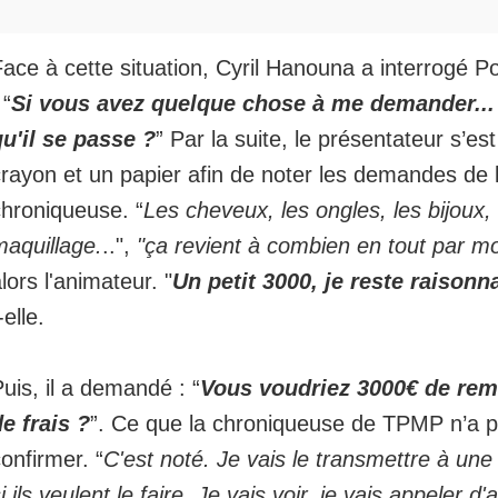
ace à cette situation, Cyril Hanouna a interrogé P
 “
Si vous avez quelque chose à me demander...
qu'il se passe ?
” Par la suite, le présentateur s’es
crayon et un papier afin de noter les demandes de 
chroniqueuse. “
Les cheveux, les ongles, les bijoux, 
maquillage.
..",
"ça revient à combien en tout par mo
lors l'animateur. "
Un petit 3000, je reste raisonn
-elle.
uis, il a demandé : “
Vous voudriez 3000€ de re
e frais ?
”. Ce que la chroniqueuse de TPMP n’a
onfirmer. “
C'est noté. Je vais le transmettre à une
i ils veulent le faire. Je vais voir, je vais appeler d'