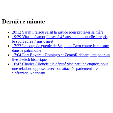
Dernière minute
20:12
Sarah Fraisou saisit la justice pour protéger sa mère
19:29
Vitaa métamorphosée à 43 ans : comment elle a repris
le sport après 7 ans d'arrêt
17:23
Le coup de gueule de Stéphane Bern contre le racisme
dans le patrimoine
17:04
Fort Boyard : Domingo et ZeratoR débarquent pour un
live Twitch historique
16:43
Charles Alloncle : le député visé par une enquête pour
une relation supposée avec son attachée parlementaire
Shérazade Khandani