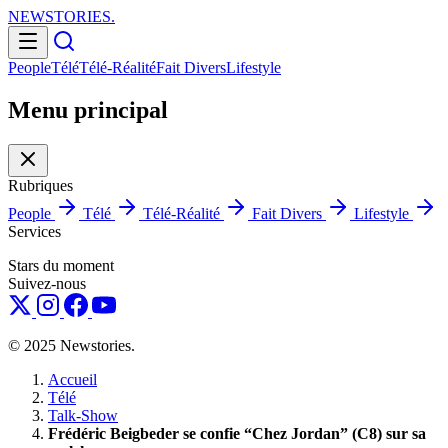
NEWSTORIES
.
People
Télé
Télé-Réalité
Fait Divers
Lifestyle
Menu principal
Rubriques
People
Télé
Télé-Réalité
Fait Divers
Lifestyle
Services
Stars du moment
Suivez-nous
© 2025 Newstories.
Accueil
Télé
Talk-Show
Frédéric Beigbeder se confie “Chez Jordan” (C8) sur sa