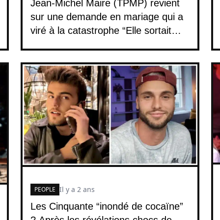
Jean-Michel Maire (TPMP) revient
sur une demande en mariage qui a
viré à la catastrophe “Elle sortait
avec…
Il y a 2 ans
PEOPLE
Les Cinquante “inondé de cocaïne”
? Après les révélations chocs de