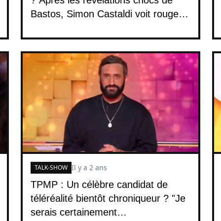
Bastos, Simon Castaldi voit rouge,
“Il ment…
Il y a 2 ans
TALK-SHOW
TPMP : Un célèbre candidat de
téléréalité bientôt chroniqueur ? "Je
serais certainement…