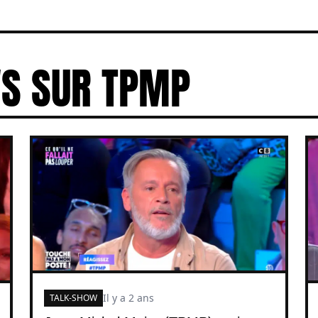
WS SUR TPMP
Il y a 2 ans
TALK-SHOW