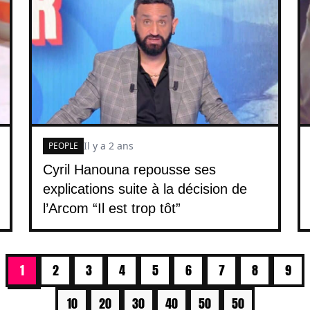
Il y a 2 ans
PEOPLE
Cyril Hanouna repousse ses
explications suite à la décision de
l’Arcom “Il est trop tôt”
1
2
3
4
5
6
7
8
9
10
20
30
40
50
50