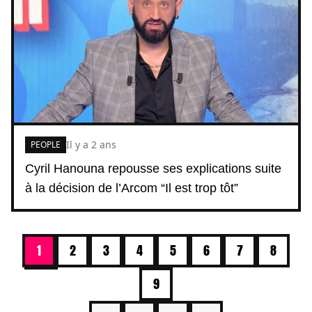
Il y a 2 ans
PEOPLE
Cyril Hanouna repousse ses explications suite
à la décision de l’Arcom “Il est trop tôt”
1
2
3
4
5
6
7
8
9