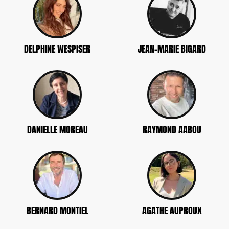
DELPHINE WESPISER
JEAN-MARIE BIGARD
DANIELLE MOREAU
RAYMOND AABOU
BERNARD MONTIEL
AGATHE AUPROUX