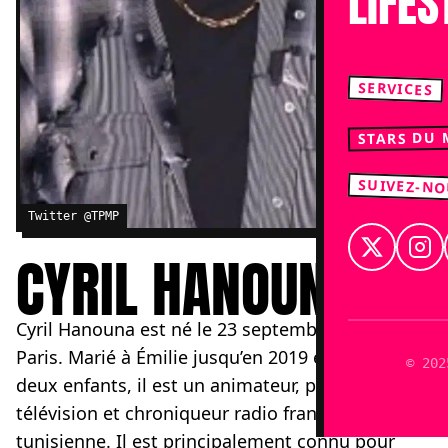
LIFES
SERVICES
STARS DU
SUIVEZ-N
Twitter @TPMP
CYRIL HANOUNA
Cyril Hanouna est né le 23 septembre 1974 à
Paris. Marié à Émilie jusqu’en 2019 et père de
© 202
deux enfants, il est un animateur, producteur de
télévision et chroniqueur radio français d’origine
tunisienne. Il est principalement connu pour