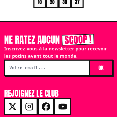
10
20
30
37
SCOOP !
NE RATEZ AUCUN
Inscrivez-vous à la newsletter pour recevoir
les potins avant tout le monde.
OK
REJOIGNEZ LE CLUB