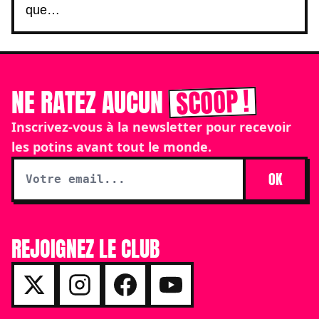
que…
SCOOP !
NE RATEZ AUCUN
Inscrivez-vous à la newsletter pour recevoir
les potins avant tout le monde.
OK
REJOIGNEZ LE CLUB