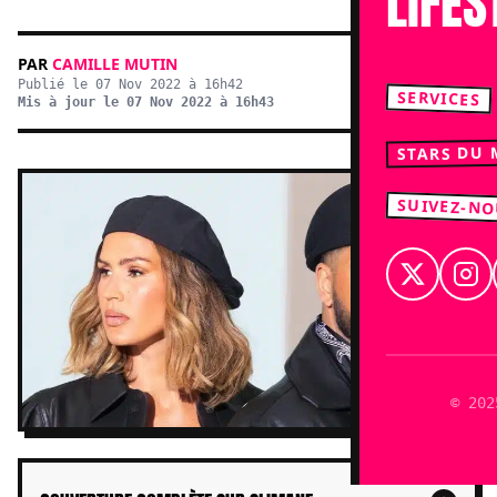
LIFES
PAR
CAMILLE MUTIN
Publié le 07 Nov 2022 à 16h42
SERVICES
Mis à jour le 07 Nov 2022 à 16h43
STARS DU
SUIVEZ-N
© 202