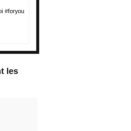
oi
#foryou
t les