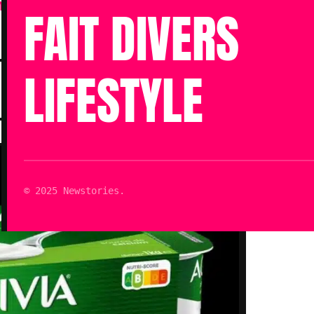
 et de les retourner au point
FAIT DIVERS
LIFESTYLE
Publié le 30 Oct 2023 à 19h43
Mis à jour le 30 Oct 2023 à 19h43
Lecture : 3 min
© 2025 Newstories.