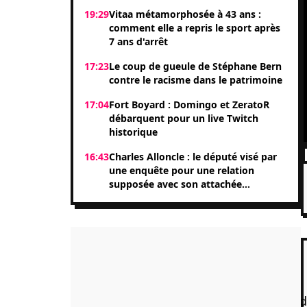
19:29
Vitaa métamorphosée à 43 ans :
comment elle a repris le sport après
7 ans d'arrêt
17:23
Le coup de gueule de Stéphane Bern
contre le racisme dans le patrimoine
17:04
Fort Boyard : Domingo et ZeratoR
débarquent pour un live Twitch
historique
16:43
Charles Alloncle : le député visé par
une enquête pour une relation
supposée avec son attachée
parlementaire Shérazade Khandani