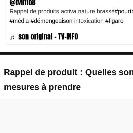
@tvinfo8
Rappel de produits activa nature brassé
#pourt
#média
#démengeaison
intoxication
#figaro
♬ son original - TV-INFO
Rappel de produit : Quelles son
mesures à prendre