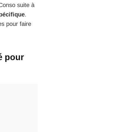
 Conso suite à
pécifique
.
es
pour faire
é pour