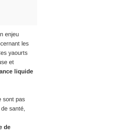
n enjeu
ncernant les
Ces yaourts
use et
ance liquide
e sont pas
 de santé,
e de