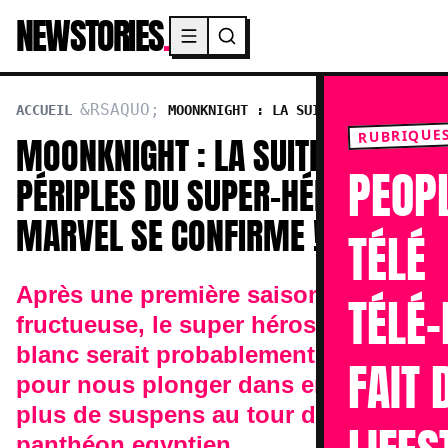
NEWSTORIES
.
Menu principal
ACCUEIL
MOONKNIGHT : LA SUITE DES
PÉRIPLES DU SUPER-HÉRO MARVEL SE CONFIRME !
RUBRIQUE
MOONKNIGHT : LA SUITE DES
PEOP
PÉRIPLES DU SUPER-HÉRO
MARVEL SE CONFIRME !
TÉLÉ
Après une première saison
TÉLÉ-
fructueuse, le super héros vêtu de
blanc serait probablement de retour
FAIT 
pour nous plonger dans encore
plus de suspens au tour du
panthéon egyptien...