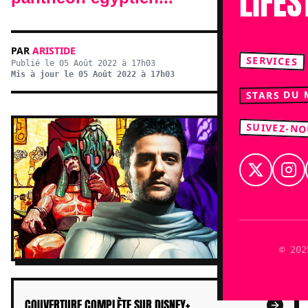
LIFES
PAR
ARISTIDE
SERVICES
Publié le 05 Août 2022 à 17h03
Mis à jour le 05 Août 2022 à 17h03
STARS DU
SUIVEZ-N
© 202
COUVERTURE COMPLÈTE SUR DISNEY+