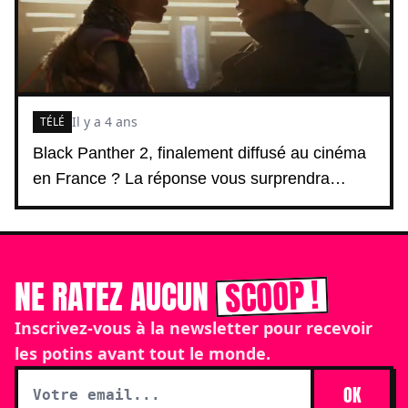
Il y a 4 ans
TÉLÉ
Black Panther 2, finalement diffusé au cinéma
en France ? La réponse vous surprendra…
SCOOP !
NE RATEZ AUCUN
Inscrivez-vous à la newsletter pour recevoir
les potins avant tout le monde.
OK