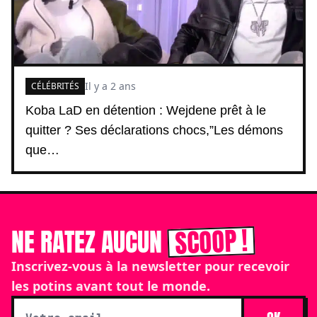
Il y a 2 ans
CÉLÉBRITÉS
Koba LaD en détention : Wejdene prêt à le
quitter ? Ses déclarations chocs,”Les démons
que…
SCOOP !
NE RATEZ AUCUN
Inscrivez-vous à la newsletter pour recevoir
les potins avant tout le monde.