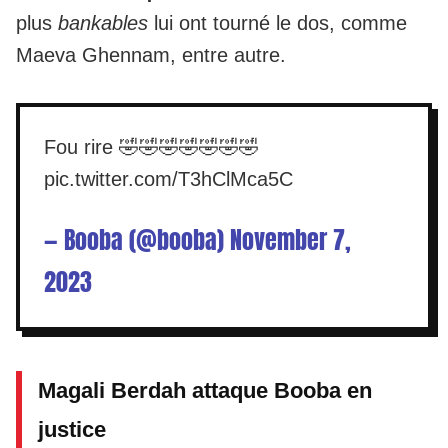
plus
bankables
lui ont tourné le dos,
comme
Maeva Ghennam, entre autre.
Fou rire 🤣🤣🤣🤣🤣🤣🤣
pic.twitter.com/T3hClMca5C
— Booba (@booba)
November 7,
2023
Magali Berdah attaque Booba en
justice