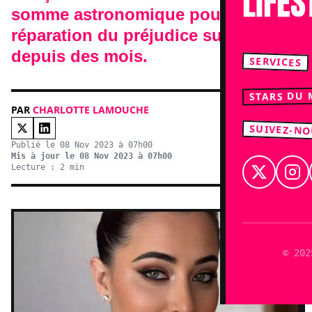
LIFES
somme astronomique pour
réparation du préjudice subit
depuis des mois.
SERVICES
STARS DU
PAR
CHARLOTTE LAMOUCHE
SUIVEZ-N
Publié le 08 Nov 2023 à 07h00
Mis à jour le 08 Nov 2023 à 07h00
Lecture : 2 min
© 202