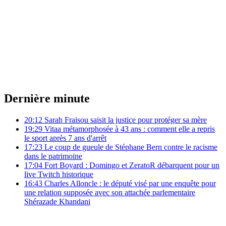
Dernière minute
20:12
Sarah Fraisou saisit la justice pour protéger sa mère
19:29
Vitaa métamorphosée à 43 ans : comment elle a repris
le sport après 7 ans d'arrêt
17:23
Le coup de gueule de Stéphane Bern contre le racisme
dans le patrimoine
17:04
Fort Boyard : Domingo et ZeratoR débarquent pour un
live Twitch historique
16:43
Charles Alloncle : le député visé par une enquête pour
une relation supposée avec son attachée parlementaire
Shérazade Khandani