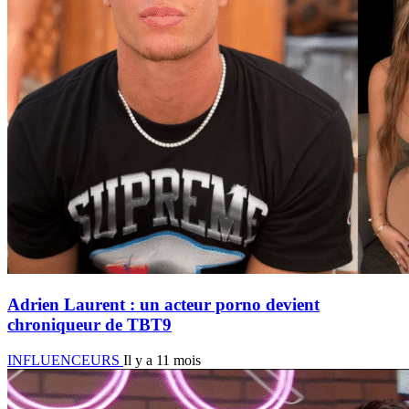
Adrien Laurent : un acteur porno devient
chroniqueur de TBT9
INFLUENCEURS
Il y a 11 mois