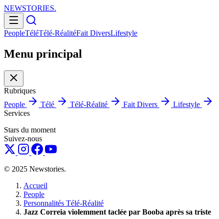
NEWSTORIES
.
People
Télé
Télé-Réalité
Fait Divers
Lifestyle
Menu principal
Rubriques
People
Télé
Télé-Réalité
Fait Divers
Lifestyle
Services
Stars du moment
Suivez-nous
© 2025 Newstories.
Accueil
People
Personnalités Télé-Réalité
Jazz Correia violemment taclée par Booba après sa triste