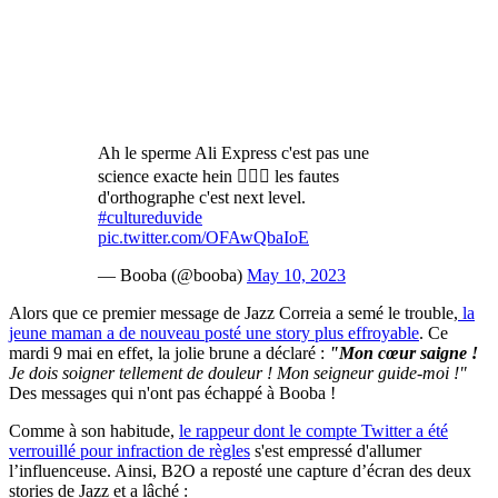
Ah le sperme Ali Express c'est pas une
science exacte hein 🤷🏾‍♂️ les fautes
d'orthographe c'est next level.
#cultureduvide
pic.twitter.com/OFAwQbaIoE
— Booba (@booba)
May 10, 2023
Alors que ce premier message de Jazz Correia a semé le trouble,
la
jeune maman a de nouveau posté une story plus effroyable
. Ce
mardi 9 mai en effet, la jolie brune a déclaré :
"Mon cœur saigne !
Je dois soigner tellement de douleur ! Mon seigneur guide-moi !"
Des messages qui n'ont pas échappé à Booba !
Comme à son habitude,
le rappeur dont le compte Twitter a été
verrouillé pour infraction de règles
s'est empressé d'allumer
l’influenceuse. Ainsi, B2O a reposté une capture d’écran des deux
stories de Jazz et a lâché :