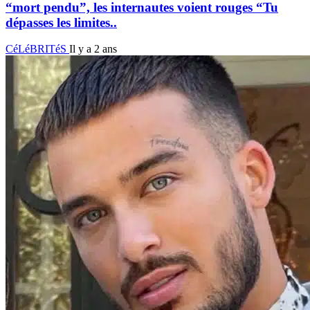
“mort pendu”, les internautes voient rouges “Tu
dépasses les limites..
CéLéBRITéS
Il y a 2 ans