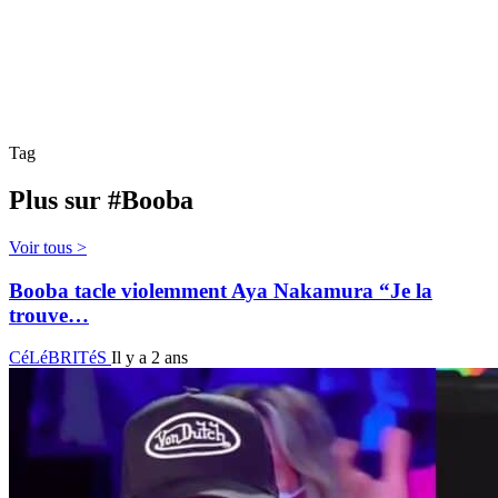
Tag
Plus sur #Booba
Voir tous >
Booba tacle violemment Aya Nakamura “Je la
trouve…
CéLéBRITéS
Il y a 2 ans