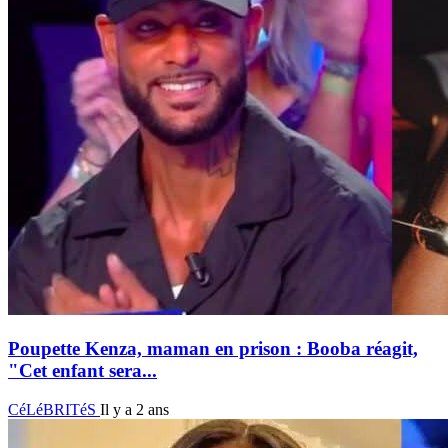
Poupette Kenza, maman en prison : Booba réagit,
"Cet enfant sera...
CéLéBRITéS
Il y a 2 ans