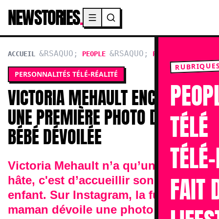
NEWSTORIES
.
Menu principal
ACCUEIL
PEOPLE
PERSONNALITÉS TÉL
RUBRIQUE
PERSONNALITÉS TÉLÉ-RÉALITÉ
PEOP
VICTORIA MEHAULT ENCEINTE :
UNE PREMIÈRE PHOTO DE SON
TÉLÉ
BÉBÉ DÉVOILÉE
TÉLÉ-
Victoria Mehault n’a qu’une seule
FAIT 
hâte, c'est d’accueillir son premier
enfant. Sur Instagram, la future
maman dévoile une photo du futur