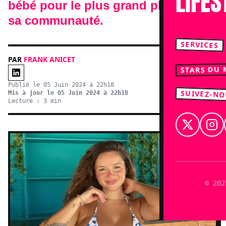
LIFES
bébé pour le plus grand plaisir de
sa communauté.
SERVICES
PAR
FRANK ANICET
STARS DU
Publié le 05 Juin 2024 à 22h18
SUIVEZ-N
Mis à jour le 05 Juin 2024 à 22h18
Lecture : 3 min
© 202