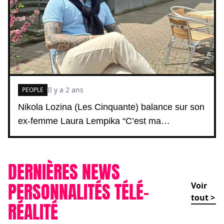
Il y a 2 ans
PEOPLE
Nikola Lozina (Les Cinquante) balance sur son
ex-femme Laura Lempika “C’est ma…
DERNIÈRES NEWS
PERSONNALITÉS TÉLÉ-
Voir
tout >
RÉALITÉ