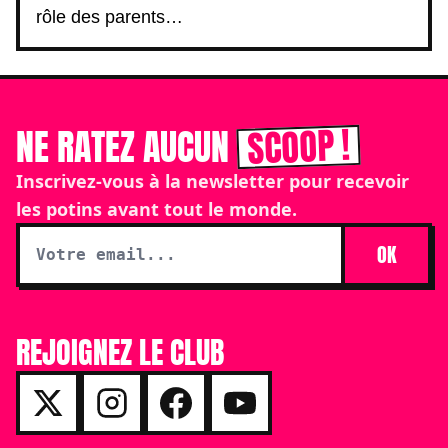
rôle des parents…
SCOOP !
NE RATEZ AUCUN
Inscrivez-vous à la newsletter pour recevoir
les potins avant tout le monde.
OK
REJOIGNEZ LE CLUB