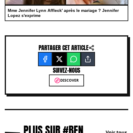
Mme Jennifer Lynn Affleck' après le mariage ? Jennifer
Lopez s'exprime
PARTAGER CET ARTICLE
SUIVEZ-NOUS
DISCOVER
PLUS SUR #BEN
Voir tous