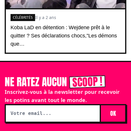
Il y a 2 ans
CÉLÉBRITÉS
Koba LaD en détention : Wejdene prêt à le
quitter ? Ses déclarations chocs,”Les démons
que…
SCOOP !
NE RATEZ AUCUN
Inscrivez-vous à la newsletter pour recevoir
les potins avant tout le monde.
OK