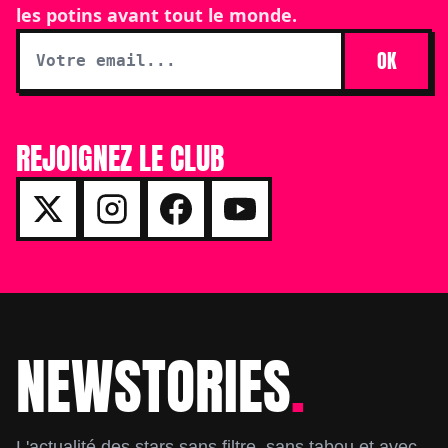
les potins avant tout le monde.
OK
REJOIGNEZ LE CLUB
NEWSTORIES
.
Footer
L'actualité des stars sans filtre, sans tabou et avec