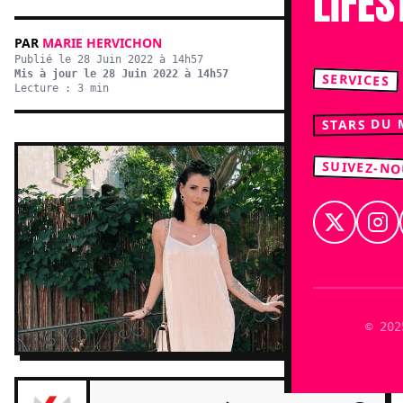
LIFES
PAR
MARIE HERVICHON
Publié le 28 Juin 2022 à 14h57
Mis à jour le 28 Juin 2022 à 14h57
SERVICES
Lecture : 3 min
STARS DU
SUIVEZ-N
© 202