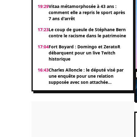
19:29
Vitaa métamorphosée à 43 ans :
comment elle a repris le sport après
7 ans d'arrêt
17:23
Le coup de gueule de Stéphane Bern
contre le racisme dans le patrimoine
17:04
Fort Boyard : Domingo et ZeratoR
débarquent pour un live Twitch
historique
16:43
Charles Alloncle : le député visé par
une enquête pour une relation
supposée avec son attachée
parlementaire Shérazade Khandani