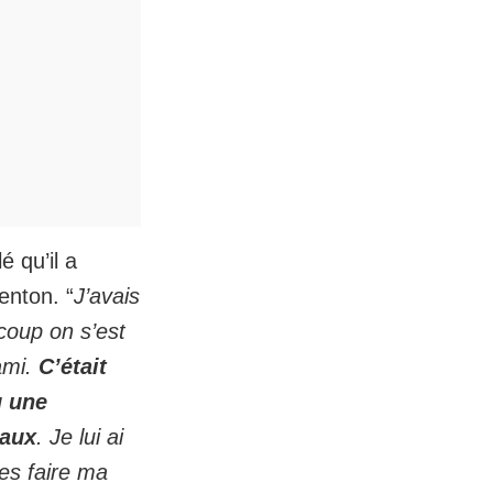
 qu’il a
enton. “
J’avais
coup on s’est
ami.
C’était
u une
eaux
. Je lui ai
ses faire ma