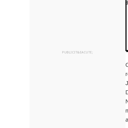
J
N
m