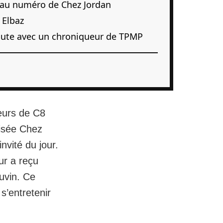
eau numéro de Chez Jordan
 Elbaz
ispute avec un chroniqueur de TPMP
eurs de C8
isée Chez
nvité du jour.
ur a reçu
uvin
. Ce
s’entretenir