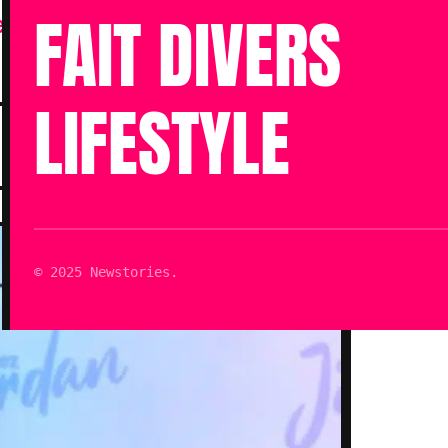
FAIT DIVERS
le avec un chroniqueur de
LIFESTYLE
Publié le 05 Juin 2024 à 13h09
Mis à jour le 05 Juin 2024 à 13h10
Lecture : 3 min
© 2025 Newstories.