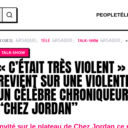
PEOPLE
TÉL
CCUEIL
TÉLÉ
TALK-SHOW
«
REVIENT SUR U
TALK-SHOW
CÉLÈBRE CHRON
« C’ÉTAIT TRÈS VIOLENT »
REVIENT SUR UNE VIOLENT
UN CÉLÈBRE CHRONIQUEU
“CHEZ JORDAN”
Invité sur le plateau de Chez Jordan ce 