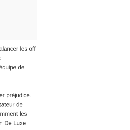
alancer les off
x
’équipe de
r préjudice.
tateur de
comment les
an De Luxe