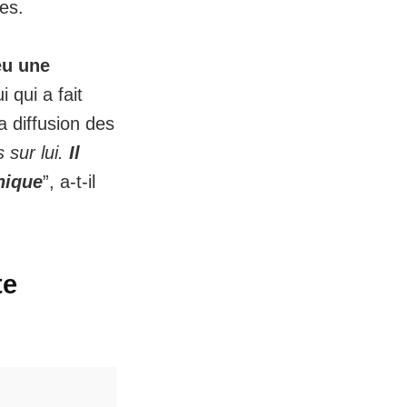
ues.
 eu une
i qui a fait
la diffusion des
 sur lui.
Il
nique
”, a-t-il
te