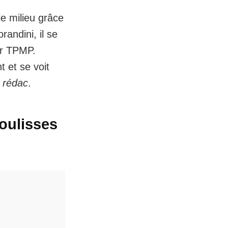
le milieu grâce
andini, il se
ur TPMP.
t et se voit
a rédac
.
oulisses