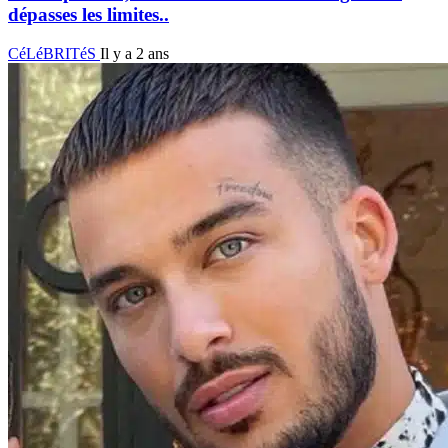
dépasses les limites..
CéLéBRITéS
Il y a 2 ans