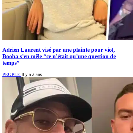
Adrien Laurent visé par une plainte pour viol,
Booba s’en mêle “ce n’était qu’une question de
temps”
PEOPLE
Il y a 2 ans