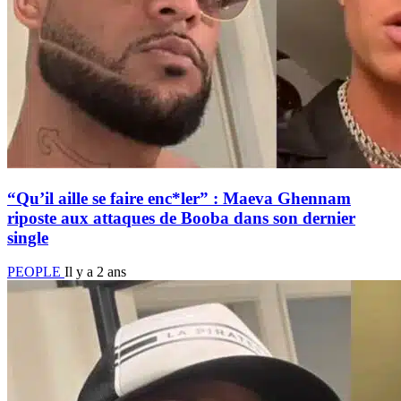
“Qu’il aille se faire enc*ler” : Maeva Ghennam
riposte aux attaques de Booba dans son dernier
single
PEOPLE
Il y a 2 ans