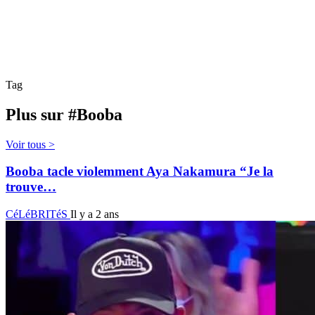
Tag
Plus sur #Booba
Voir tous >
Booba tacle violemment Aya Nakamura “Je la
trouve…
CéLéBRITéS
Il y a 2 ans