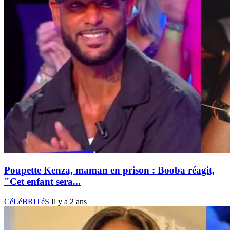
Poupette Kenza, maman en prison : Booba réagit,
"Cet enfant sera...
CéLéBRITéS
Il y a 2 ans