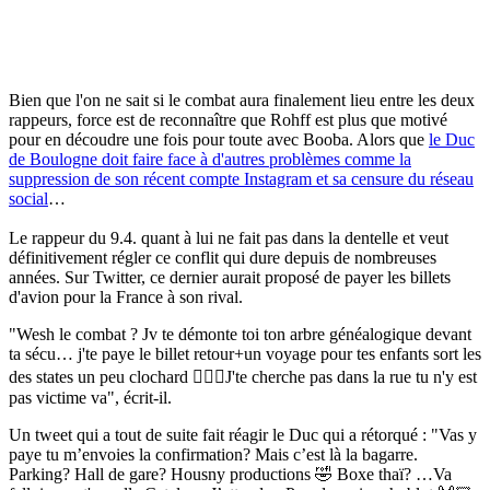
Bien que l'on ne sait si le combat aura finalement lieu entre les deux
rappeurs, force est de reconnaître que Rohff est plus que motivé
pour en découdre une fois pour toute avec Booba. Alors que
le Duc
de Boulogne doit faire face à d'autres problèmes comme la
suppression de son récent compte Instagram et sa censure du réseau
social
…
Le rappeur du 9.4. quant à lui ne fait pas dans la dentelle et veut
définitivement régler ce conflit qui dure depuis de nombreuses
années. Sur Twitter, ce dernier aurait proposé de payer les billets
d'avion pour la France à son rival.
"Wesh le combat ? Jv te démonte toi ton arbre généalogique devant
ta sécu… j'te paye le billet retour+un voyage pour tes enfants sort les
des states un peu clochard 🤦🏽‍♂️J'te cherche pas dans la rue tu n'y est
pas victime va", écrit-il.
Un tweet qui a tout de suite fait réagir le Duc qui a rétorqué : "Vas y
paye tu m’envoies la confirmation? Mais c’est là la bagarre.
Parking? Hall de gare? Housny productions 🤣 Boxe thaï? …Va