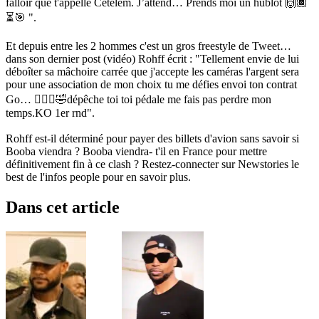
falloir que t'appelle Cetelem. J’attend… Prends moi un hublot 🙌🏾
⏳🎯 ".
Et depuis entre les 2 hommes c'est un gros freestyle de Tweet…
dans son dernier post (vidéo) Rohff écrit : "Tellement envie de lui
déboîter sa mâchoire carrée que j'accepte les caméras l'argent sera
pour une association de mon choix tu me défies envoi ton contrat
Go… 🤦🏽‍♂️🤣dépêche toi toi pédale me fais pas perdre mon
temps.KO 1er rnd".
Rohff est-il déterminé pour payer des billets d'avion sans savoir si
Booba viendra ? Booba viendra- t'il en France pour mettre
définitivement fin à ce clash ? Restez-connecter sur Newstories le
best de l'infos people pour en savoir plus.
Dans cet article