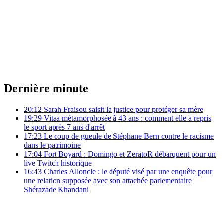
Dernière minute
20:12
Sarah Fraisou saisit la justice pour protéger sa mère
19:29
Vitaa métamorphosée à 43 ans : comment elle a repris
le sport après 7 ans d'arrêt
17:23
Le coup de gueule de Stéphane Bern contre le racisme
dans le patrimoine
17:04
Fort Boyard : Domingo et ZeratoR débarquent pour un
live Twitch historique
16:43
Charles Alloncle : le député visé par une enquête pour
une relation supposée avec son attachée parlementaire
Shérazade Khandani