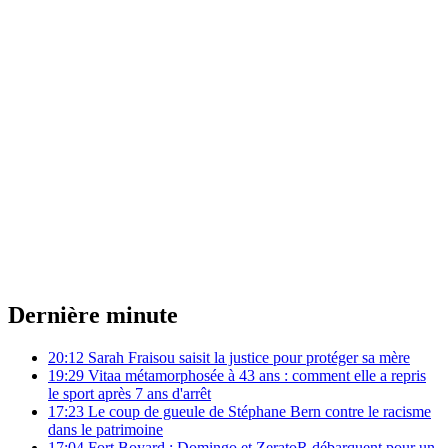
Dernière minute
20:12
Sarah Fraisou saisit la justice pour protéger sa mère
19:29
Vitaa métamorphosée à 43 ans : comment elle a repris
le sport après 7 ans d'arrêt
17:23
Le coup de gueule de Stéphane Bern contre le racisme
dans le patrimoine
17:04
Fort Boyard : Domingo et ZeratoR débarquent pour un