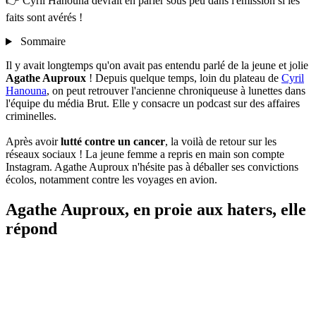
👉 Cyril Hanouna devrait en parler sous peu dans l'émission si les
faits sont avérés !
Sommaire
Il y avait longtemps qu'on avait pas entendu parlé de la jeune et jolie
Agathe Auproux
! Depuis quelque temps, loin du plateau de
Cyril
Hanouna
, on peut retrouver l'ancienne chroniqueuse à lunettes dans
l'équipe du média Brut. Elle y consacre un podcast sur des affaires
criminelles.
Après avoir
lutté contre un cancer
, la voilà de retour sur les
réseaux sociaux ! La jeune femme a repris en main son compte
Instagram. Agathe Auproux n'hésite pas à déballer ses convictions
écolos, notamment contre les voyages en avion.
Agathe Auproux, en proie aux haters, elle
répond