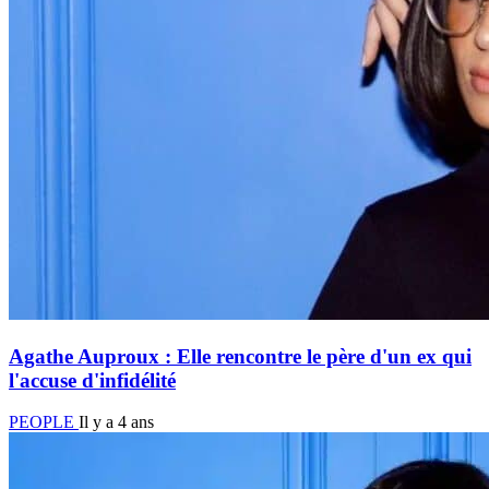
Agathe Auproux : Elle rencontre le père d'un ex qui
l'accuse d'infidélité
PEOPLE
Il y a 4 ans