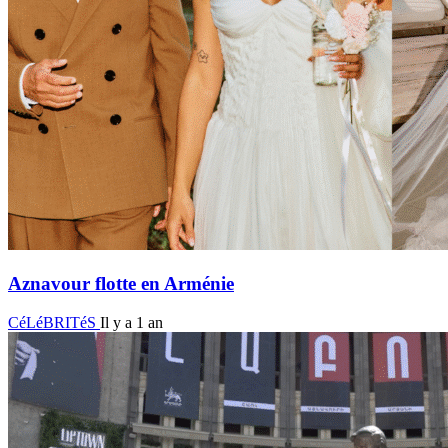
Aznavour flotte en Arménie
CéLéBRITéS
Il y a 1 an