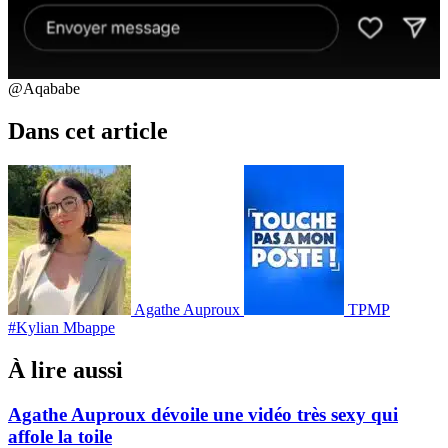
@Aqababe
Dans cet article
Agathe Auproux
TPMP
#Kylian Mbappe
À lire aussi
Agathe Auproux dévoile une vidéo très sexy qui
affole la toile