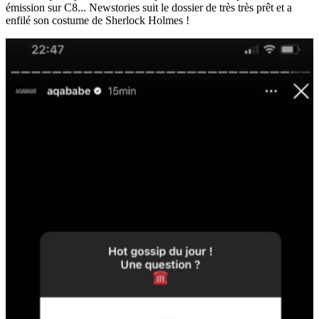
émission sur C8... Newstories suit le dossier de très très prêt et a
enfilé son costume de Sherlock Holmes !