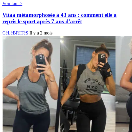
Voir tout >
Vitaa métamorphosée à 43 ans : comment elle a
repris le sport après 7 ans d'arrêt
CéLéBRITéS
Il y a 2 mois