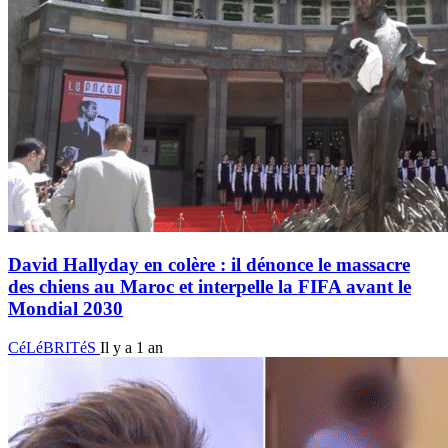
David Hallyday en colère : il dénonce le massacre
des chiens au Maroc et interpelle la FIFA avant le
Mondial 2030
CéLéBRITéS
Il y a 1 an