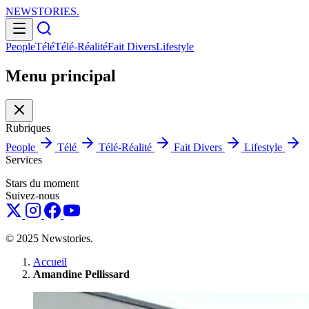
NEWSTORIES
.
People
Télé
Télé-Réalité
Fait Divers
Lifestyle
Menu principal
Rubriques
People
Télé
Télé-Réalité
Fait Divers
Lifestyle
Services
Stars du moment
Suivez-nous
© 2025 Newstories.
Accueil
Amandine Pellissard