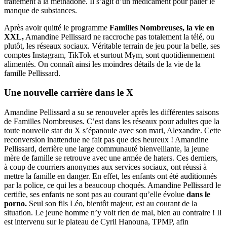
traitement à la méthadone. Il s’agit d’un médicament pour palier le
manque de substances.
Après avoir quitté le programme
Familles Nombreuses, la vie en
XXL,
Amandine Pellissard ne raccroche pas totalement la télé, ou
plutôt, les réseaux sociaux. Véritable terrain de jeu pour la belle, ses
comptes Instagram, TikTok et surtout Mym, sont quotidiennement
alimentés. On connaît ainsi les moindres détails de la vie de la
famille Pellissard.
Une nouvelle carrière dans le X
Amandine Pellissard a su se renouveler après les différentes saisons
de Familles Nombreuses. C’est dans les réseaux pour adultes que la
toute nouvelle star du X s’épanouie avec son mari, Alexandre. Cette
reconversion inattendue ne fait pas que des heureux ! Amandine
Pellissard, derrière une large communauté bienveillante, la jeune
mère de famille se retrouve avec une armée de haters. Ces derniers,
à coup de courriers anonymes aux services sociaux, ont réussi à
mettre la famille en danger. En effet, les enfants ont été auditionnés
par la police, ce qui les a beaucoup choqués. Amandine Pellissard le
certifie, ses enfants ne sont pas au courant qu’elle évolue
dans le
porno.
Seul son fils Léo, bientôt majeur, est au courant de la
situation. Le jeune homme n’y voit rien de mal, bien au contraire ! Il
est intervenu sur le plateau de Cyril Hanouna, TPMP, afin