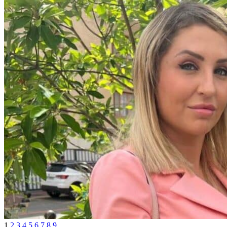
1
2
3
4
5
6
7
8
9