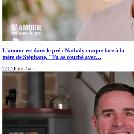
L'amour est dans le pré : Nathaly craque face à la
mère de Stéphane, "Tu as couché avec…
TéLé
Il y a 2 ans