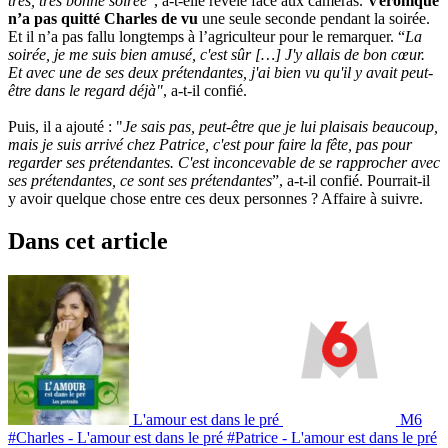
très, très bonne soirée
”, a-t-elle révélé face aux caméras.
Véronique
n’a pas quitté Charles de vu
une seule seconde pendant la soirée.
Et il n’a pas fallu longtemps à l’agriculteur pour le remarquer. “
La
soirée, je me suis bien amusé, c'est sûr […] J'y allais de bon cœur.
Et avec une de ses deux prétendantes, j'ai bien vu qu'il y avait peut-
être dans le regard déjà"
, a-t-il confié.
Puis, il a ajouté : "
Je sais pas, peut-être que je lui plaisais beaucoup,
mais je suis arrivé chez Patrice, c'est pour faire la fête, pas pour
regarder ses prétendantes. C'est inconcevable de se rapprocher avec
ses prétendantes, ce sont ses prétendantes
”, a-t-il confié. Pourrait-il
y avoir quelque chose entre ces deux personnes ? Affaire à suivre.
Dans cet article
L'amour est dans le pré
M6
#Charles - L'amour est dans le pré
#Patrice - L'amour est dans le pré