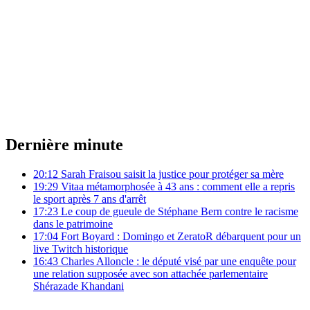
Dernière minute
20:12
Sarah Fraisou saisit la justice pour protéger sa mère
19:29
Vitaa métamorphosée à 43 ans : comment elle a repris
le sport après 7 ans d'arrêt
17:23
Le coup de gueule de Stéphane Bern contre le racisme
dans le patrimoine
17:04
Fort Boyard : Domingo et ZeratoR débarquent pour un
live Twitch historique
16:43
Charles Alloncle : le député visé par une enquête pour
une relation supposée avec son attachée parlementaire
Shérazade Khandani