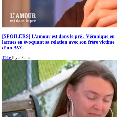
[SPOILERS] L’amour est dans le pré : Véronique en
larmes en évoquant sa relation avec son frère victime
d’un AVC
TéLé
Il y a 3 ans