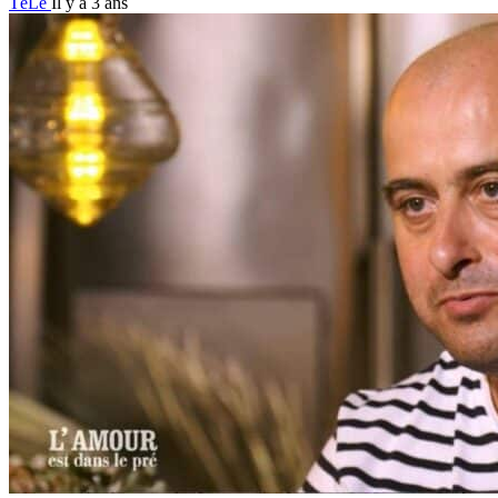
TéLé
Il y a 3 ans