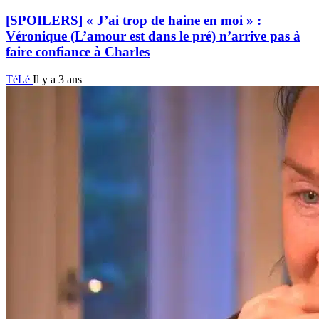
[SPOILERS] « J’ai trop de haine en moi » :
Véronique (L’amour est dans le pré) n’arrive pas à
faire confiance à Charles
TéLé
Il y a 3 ans