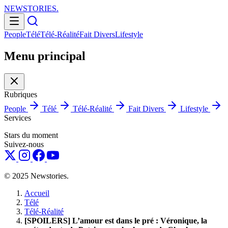
NEWSTORIES
.
People
Télé
Télé-Réalité
Fait Divers
Lifestyle
Menu principal
Rubriques
People
Télé
Télé-Réalité
Fait Divers
Lifestyle
Services
Stars du moment
Suivez-nous
© 2025 Newstories.
Accueil
Télé
Télé-Réalité
[SPOILERS] L’amour est dans le pré : Véronique, la