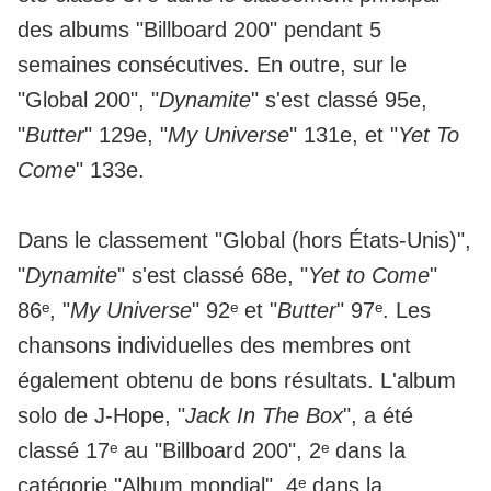
des albums "Billboard 200" pendant 5
semaines consécutives. En outre, sur le
"Global 200", "
Dynamite
" s'est classé 95e,
"
Butter
" 129e, "
My Universe
" 131e, et "
Yet To
Come
" 133e.
Dans le classement "Global (hors États-Unis)",
"
Dynamite
" s'est classé 68e, "
Yet to Come
"
86ᵉ, "
My Universe
" 92ᵉ et "
Butter
" 97ᵉ. Les
chansons individuelles des membres ont
également obtenu de bons résultats. L'album
solo de J-Hope, "
Jack In The Box
", a été
classé 17ᵉ au "Billboard 200", 2ᵉ dans la
catégorie "Album mondial", 4ᵉ dans la