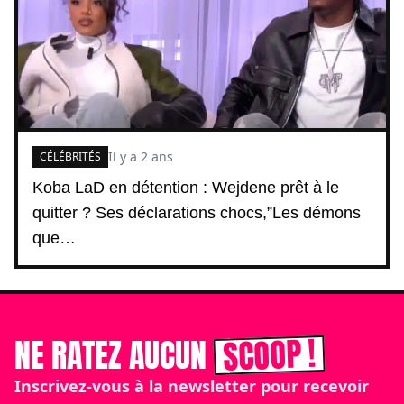
Il y a 2 ans
CÉLÉBRITÉS
Koba LaD en détention : Wejdene prêt à le
quitter ? Ses déclarations chocs,”Les démons
que…
SCOOP !
NE RATEZ AUCUN
Inscrivez-vous à la newsletter pour recevoir