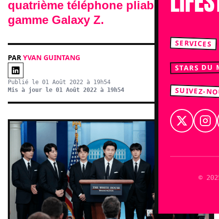
LIFES
quatrième téléphone pliable de la
gamme Galaxy Z.
SERVICES
PAR
YVAN GUINTANG
STARS DU
Publié le 01 Août 2022 à 19h54
SUIVEZ-N
Mis à jour le 01 Août 2022 à 19h54
© 202