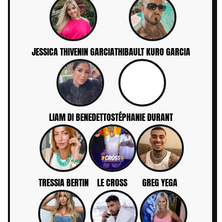
JESSICA THIVENIN GARCIA
THIBAULT KURO GARCIA
LIAM DI BENEDETTO
STÉPHANIE DURANT
TRESSIA BERTIN
LE CROSS
GREG YEGA