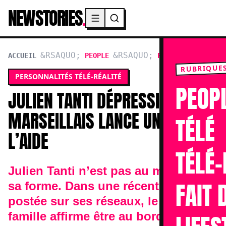
NEWSTORIES
.
Menu principal
ACCUEIL
PEOPLE
PERSONNALITÉS TÉL
RUBRIQUE
PERSONNALITÉS TÉLÉ-RÉALITÉ
PEOP
JULIEN TANTI DÉPRESSIF ? LE
MARSEILLAIS LANCE UN APPEL À
TÉLÉ
L’AIDE
TÉLÉ-
Julien Tanti n’est pas au mieux de
FAIT 
sa forme. Dans une récente vidéo
postée sur ses réseaux, le chef de
famille affirme être au bord de la