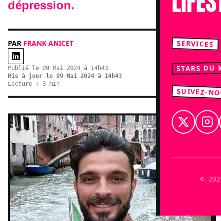
LIFES
dépression.
SERVICES
PAR
FRANK ANICET
STARS DU
Publié le 09 Mai 2024 à 14h43
Mis à jour le 09 Mai 2024 à 14h43
Lecture : 3 min
SUIVEZ-N
© 202