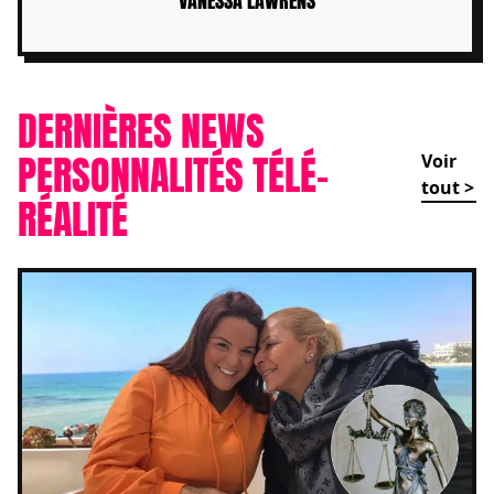
VANESSA LAWRENS
DERNIÈRES NEWS
PERSONNALITÉS TÉLÉ-
Voir
tout >
RÉALITÉ