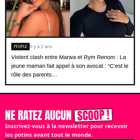
Il y a 2 ans
PEOPLE
Violent clash entre Marwa et Rym Renom : La
jeune maman fait appel à son avocat : “C’est le
rôle des parents…
SCOOP !
NE RATEZ AUCUN
Inscrivez-vous à la newsletter pour recevoir
les potins avant tout le monde.