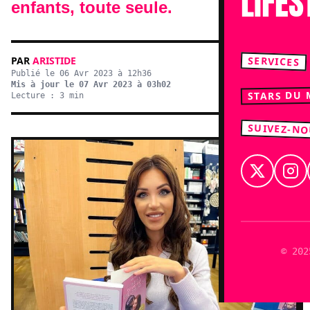
LIFES
enfants, toute seule.
SERVICES
PAR
ARISTIDE
Publié le 06 Avr 2023 à 12h36
Mis à jour le 07 Avr 2023 à 03h02
STARS DU
Lecture : 3 min
SUIVEZ-N
© 202