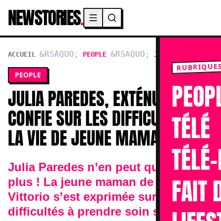
NEWSTORIES
.
Menu principal
ACCUEIL
PEOPLE
JULIA PAREDES,
EXTÉNUÉE, SE CONFIE SUR LES
RUBRIQUE
PEOPLE
DIFFICULTÉS DE LA VIE DE
PEOP
JEUNE MAMAN
JULIA PAREDES, EXTÉNUÉE, SE
CONFIE SUR LES DIFFICULTÉS DE
TÉLÉ
LA VIE DE JEUNE MAMAN
TÉLÉ-
Julia Paredes n’en peut quasiment
FAIT 
plus ! La jeune maman de Luna et
Vittorio s’est exprimée sur ses
difficultés à prendre soin ses