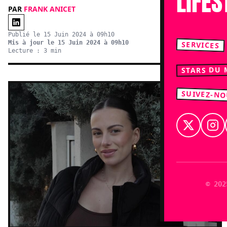
LIFES
PAR
FRANK ANICET
Publié le 15 Juin 2024 à 09h10
Mis à jour le 15 Juin 2024 à 09h10
SERVICES
Lecture : 3 min
STARS DU
SUIVEZ-N
© 202