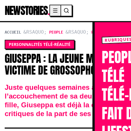
NEWSTORIES
.
Menu principal
ACCUEIL
PEOPLE
PERSONNALITÉS TÉL
RUBRIQUE
PERSONNALITÉS TÉLÉ-RÉALITÉ
PEOP
GIUSEPPA : LA JEUNE MAMAN
VICTIME DE GROSSOPHOBIE
TÉLÉ
Juste quelques semaines après
TÉLÉ-
l’accouchement de sa deuxième
fille, Giuseppa est déjà la cible des
FAIT 
critiques de la part de ses haters.