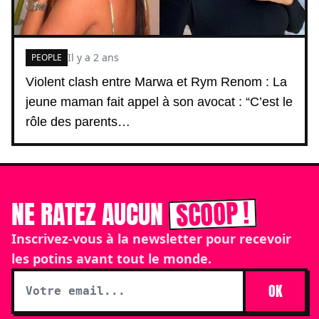
Il y a 2 ans
PEOPLE
Violent clash entre Marwa et Rym Renom : La
jeune maman fait appel à son avocat : “C’est le
rôle des parents…
SCOOP !
NE RATEZ AUCUN
Inscrivez-vous à la newsletter pour recevoir
les potins avant tout le monde.
OK