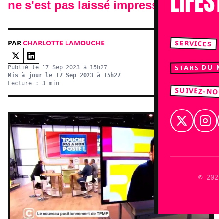
LIFES
ne s'est pas laissé impressionner.
SERVICES
PAR
CHARLOTTE LAMOUCHE
STARS DU
Publié le 17 Sep 2023 à 15h27
Mis à jour le 17 Sep 2023 à 15h27
Lecture : 3 min
SUIVEZ-N
© 202