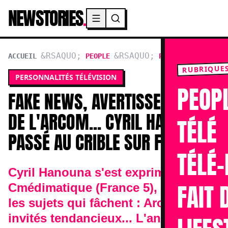
NEWSTORIES
.
Menu principal
ACCUEIL
PEOPLE
PERSONNALITÉS TÉL
RUBRIQUE
PERSONNALITÉS TÉLÉVISION
PEOP
FAKE NEWS, AVERTISSEMENTS
DE L'ARCOM... CYRIL HANOUNA
TÉLÉ
PASSÉ AU CRIBLE SUR FRANCE 5
TÉLÉ-
Cyril Hanouna s'est exprimé sur
FAIT 
Cmédimatique (France 5), sur tous
les sujets qui fâchent : Arcom,
invités tendancieux... L'animateur