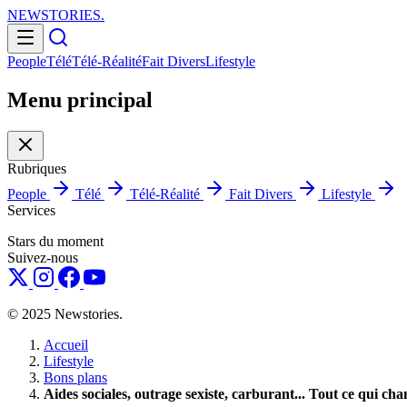
NEWSTORIES
.
People
Télé
Télé-Réalité
Fait Divers
Lifestyle
Menu principal
Rubriques
People
Télé
Télé-Réalité
Fait Divers
Lifestyle
Services
Stars du moment
Suivez-nous
© 2025 Newstories.
Accueil
Lifestyle
Bons plans
Aides sociales, outrage sexiste, carburant... Tout ce qui chan