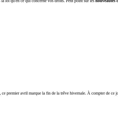
a loi qu'en ce qui concerne vos droits. Petit point sur les
nouveautés 
 ce premier avril marque la fin de la trêve hivernale. À compter de ce j