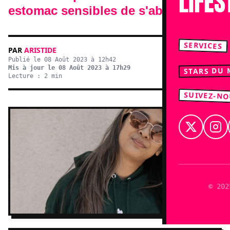
LIFES
estomac sensibles de s'abstenir...
SERVICES
PAR
ARISTIDE
Publié le 08 Août 2023 à 12h42
Mis à jour le 08 Août 2023 à 17h29
STARS DU
Lecture : 2 min
SUIVEZ-N
© 202