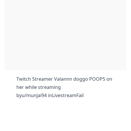
Twitch Streamer Valannn doggo POOPS on
her while streaming
by
u/munjai94
in
LivestreamFail