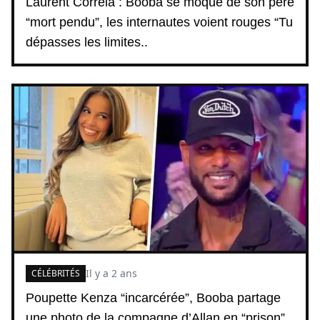
Laurent Correia : Booba se moque de son père
“mort pendu”, les internautes voient rouges “Tu
dépasses les limites..
Il y a 2 ans
CÉLÉBRITÉS
Poupette Kenza “incarcérée”, Booba partage
une photo de la compagne d’Allan en “prison”