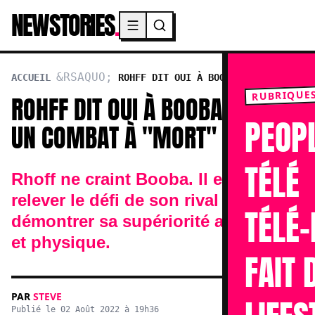
NEWSTORIES
.
Menu principal
ACCUEIL
ROHFF DIT OUI À BOOBA POUR UN
COMBAT À "MORT"
RUBRIQUE
ROHFF DIT OUI À BOOBA POUR
PEOP
UN COMBAT À "MORT"
TÉLÉ
Rhoff ne craint Booba. Il est prêt à
relever le défi de son rival pour lui
TÉLÉ-
démontrer sa supériorité artistique
et physique.
FAIT 
PAR
STEVE
Publié le 02 Août 2022 à 19h36