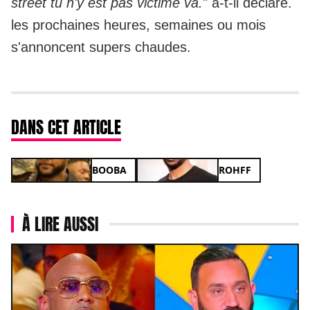
street tu n'y est pas victime va.
" a-t-il déclaré.
les prochaines heures, semaines ou mois
s'annoncent supers chaudes.
DANS CET ARTICLE
BOOBA
ROHFF
À LIRE AUSSI