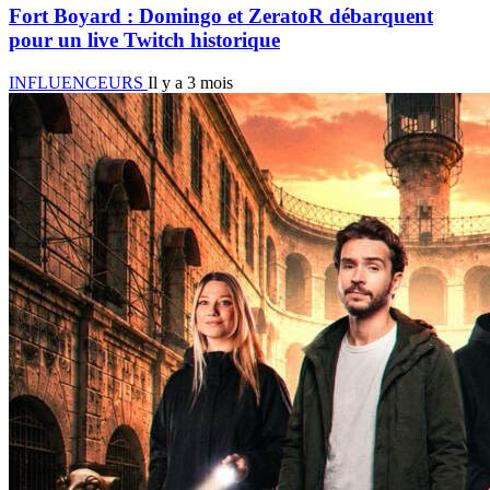
Fort Boyard : Domingo et ZeratoR débarquent
pour un live Twitch historique
INFLUENCEURS
Il y a 3 mois