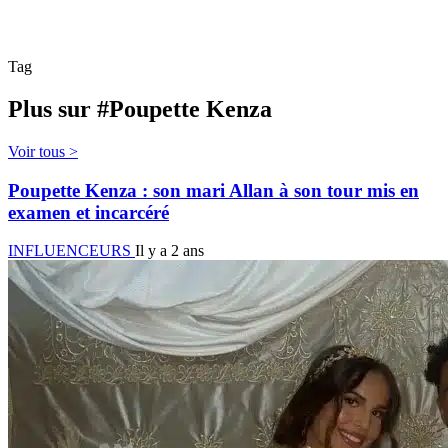
Tag
Plus sur #Poupette Kenza
Voir tous >
Poupette Kenza : son mari Allan à son tour mis en
examen et incarcéré
INFLUENCEURS
Il y a 2 ans