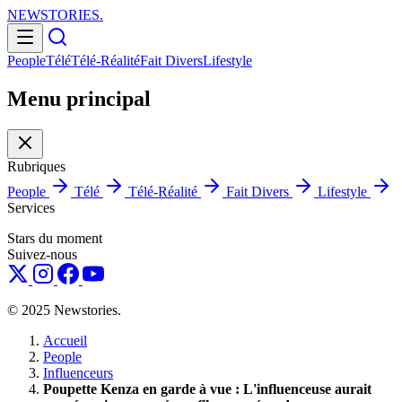
NEWSTORIES
.
People
Télé
Télé-Réalité
Fait Divers
Lifestyle
Menu principal
Rubriques
People
Télé
Télé-Réalité
Fait Divers
Lifestyle
Services
Stars du moment
Suivez-nous
© 2025 Newstories.
Accueil
People
Influenceurs
Poupette Kenza en garde à vue : L'influenceuse aurait