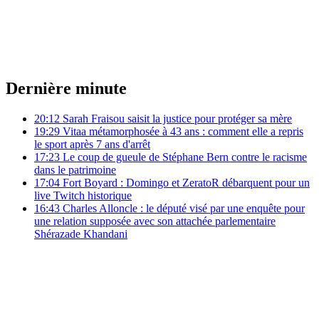
Dernière minute
20:12
Sarah Fraisou saisit la justice pour protéger sa mère
19:29
Vitaa métamorphosée à 43 ans : comment elle a repris
le sport après 7 ans d'arrêt
17:23
Le coup de gueule de Stéphane Bern contre le racisme
dans le patrimoine
17:04
Fort Boyard : Domingo et ZeratoR débarquent pour un
live Twitch historique
16:43
Charles Alloncle : le député visé par une enquête pour
une relation supposée avec son attachée parlementaire
Shérazade Khandani