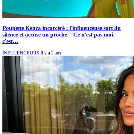
Poupette Kenza incarcéré : l'influenceuse sort du
silence et accuse un proche, "Ce n'est pas moi,
c'est…
INFLUENCEURS
Il y a 2 ans