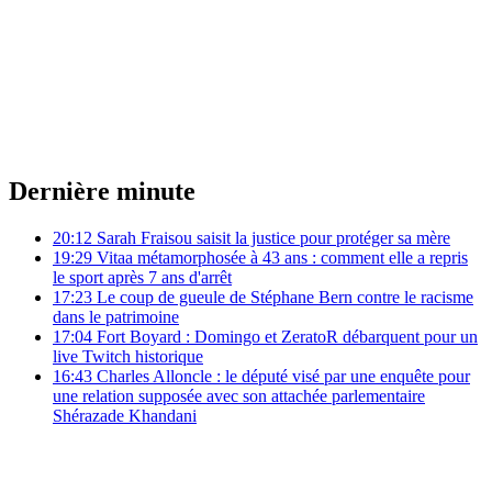
Dernière minute
20:12
Sarah Fraisou saisit la justice pour protéger sa mère
19:29
Vitaa métamorphosée à 43 ans : comment elle a repris
le sport après 7 ans d'arrêt
17:23
Le coup de gueule de Stéphane Bern contre le racisme
dans le patrimoine
17:04
Fort Boyard : Domingo et ZeratoR débarquent pour un
live Twitch historique
16:43
Charles Alloncle : le député visé par une enquête pour
une relation supposée avec son attachée parlementaire
Shérazade Khandani