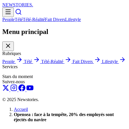
NEWSTORIES
.
People
Télé
Télé-Réalité
Fait Divers
Lifestyle
Menu principal
Rubriques
People
Télé
Télé-Réalité
Fait Divers
Lifestyle
Services
Stars du moment
Suivez-nous
© 2025 Newstories.
Accueil
Opensea : face à la tempête, 20% des employés sont
éjectés du navire