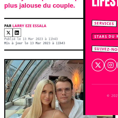
LIFES
plus jalouse du couple.
SERVICES
PAR
LARRY EZE ESSALA
STARS DU
Publié le 13 Mar 2023 à 11h43
Mis à jour le 13 Mar 2023 à 11h43
SUIVEZ-N
© 202