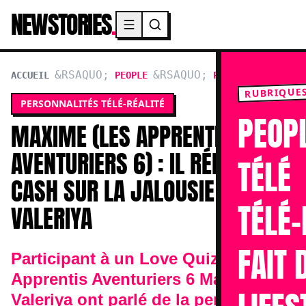
NEWSTORIES
.
Menu principal
ACCUEIL
PEOPLE
PERSONNALITÉS TÉL
RUBRIQUE
PERSONNALITÉS TÉLÉ-RÉALITÉ
PEOP
MAXIME (LES APPRENTIS
AVENTURIERS 6) : IL RÉPOND
TÉLÉ
CASH SUR LA JALOUSIE DE
TÉLÉ-
VALERIYA
FAIT 
Participant à un Love Quiz, les
Apprentis Aventuriers 6 Maxime et
Valeriya ont parlé de la personne la