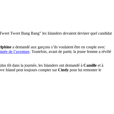
“Tweet Tweet Bang Bang” les Islanders devaient deviner quel candidat
elphine
a demandé aux garçons s’ils voulaient être en couple avec
minée de l’aventure
. Toutefois, avant de partir, la jeune femme a révélé
 plus tôt dans la journée, les Islanders ont demandé à
Camille
et à
ove Island peut toujours compter sur
Cindy
pour lui remonter le