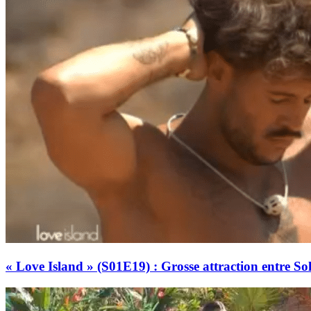
« Love Island » (S01E19) : Grosse attraction entre Sol