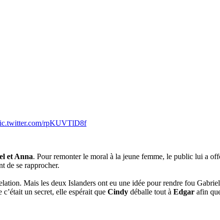
ic.twitter.com/rpKUVTlD8f
l et Anna
. Pour remonter le moral à la jeune femme, le public lui a o
nt de se rapprocher.
lation. Mais les deux Islanders ont eu une idée pour rendre fou Gabriel. 
c’était un secret, elle espérait que
Cindy
déballe tout à
Edgar
afin que