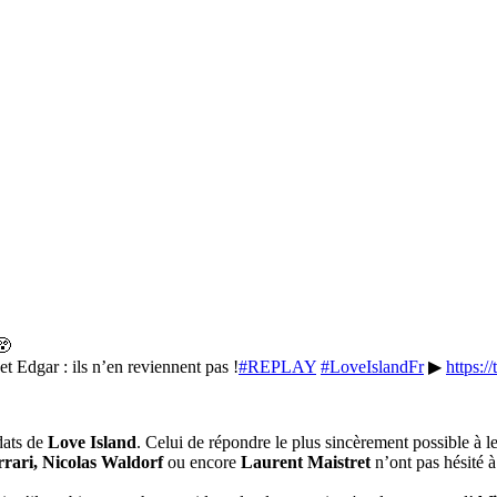
😲
 Edgar : ils n’en reviennent pas !
#REPLAY
#LoveIslandFr
▶
https:
dats de
Love Island
. Celui de répondre le plus sincèrement possible à le
rrari, Nicolas Waldorf
ou encore
Laurent Maistret
n’ont pas hésité à 