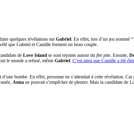
 faire quelques révélations sur
Gabriel
. En effet, lors d’un jeu nommé 
révélé que Gabriel et Camille forment un beau couple.
s candidats de
Love Island
se sont rejoints autour du
fire pite
. Ensuite,
D
 tout le monde a refusé, même
Gabriel
.
C’est ainsi que Camille a été éli
et d’une bombe. En effet, personne ne s’attendait à cette révélation. Car
vastée,
Anna
ne pouvait s’empêcher de pleurer. Mais la candidate de L