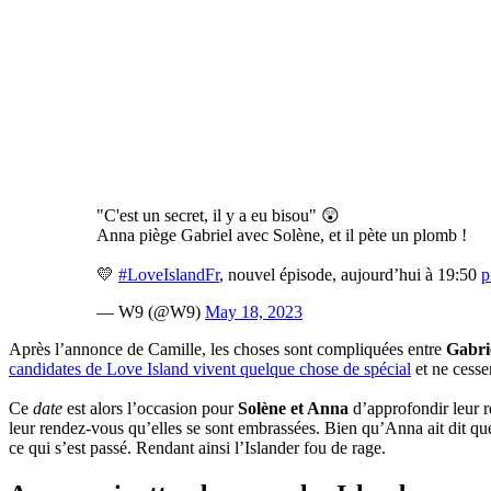
"C'est un secret, il y a eu bisou" 😲
Anna piège Gabriel avec Solène, et il pète un plomb !
💛
#LoveIslandFr
, nouvel épisode, aujourd’hui à 19:50
p
— W9 (@W9)
May 18, 2023
Après l’annonce de Camille, les choses sont compliquées entre
Gabrie
candidates de Love Island vivent quelque chose de spécial
et ne cesse
Ce
date
est alors l’occasion pour
Solène et Anna
d’approfondir leur re
leur rendez-vous qu’elles se sont embrassées. Bien qu’Anna ait dit que 
ce qui s’est passé. Rendant ainsi l’Islander fou de rage.