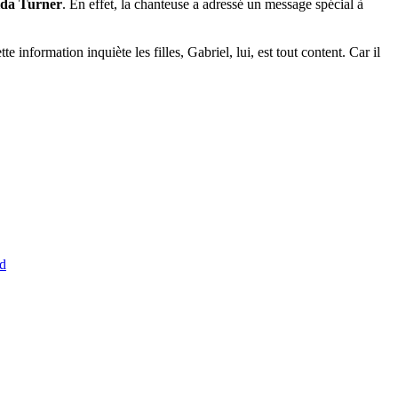
ida Turner
. En effet, la chanteuse a adressé un message spécial à
information inquiète les filles, Gabriel, lui, est tout content. Car il
nd