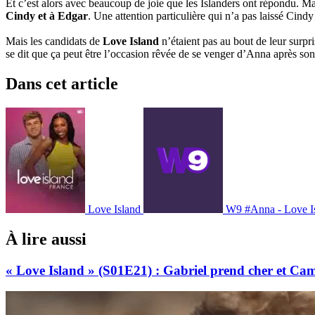
Et c’est alors avec beaucoup de joie que les Islanders ont répondu. Mais
Cindy et à Edgar
. Une attention particulière qui n’a pas laissé Cindy
Mais les candidats de
Love Island
n’étaient pas au bout de leur surpri
se dit que ça peut être l’occasion rêvée de se venger d’Anna après son
Dans cet article
Love Island
W9
#Anna - Love I
À lire aussi
« Love Island » (S01E21) : Gabriel prend cher et Cam