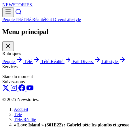
NEWSTORIES
.
People
Télé
Télé-Réalité
Fait Divers
Lifestyle
Menu principal
Rubriques
People
Télé
Télé-Réalité
Fait Divers
Lifestyle
Services
Stars du moment
Suivez-nous
© 2025 Newstories.
Accueil
Télé
Télé-Réalité
« Love Island » (S01E22) : Gabriel pète les plombs et grosse