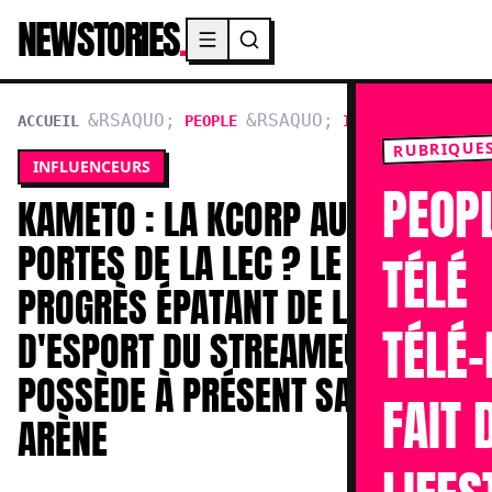
NEWSTORIES
.
Menu principal
ACCUEIL
PEOPLE
INFLUENCEURS
:
RUBRIQUE
INFLUENCEURS
LA
PEOP
KCORP
KAMETO : LA KCORP AUX
AUX
PORTE
PORTES DE LA LEC ? LE
DE
TÉLÉ
LA
PROGRÈS ÉPATANT DE L'ÉQUIPE
LEC
?
TÉLÉ-
D'ESPORT DU STREAMEUR QUI
LE
PROGR
POSSÈDE À PRÉSENT SA PROPRE
ÉPATA
FAIT 
DE
ARÈNE
L'ÉQU
D'ESP
DU