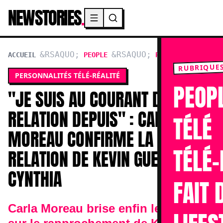
NEWSTORIES
.
Menu principal
ACCUEIL
PEOPLE
PERSONNALITÉS TÉL
RUBRIQUE
PERSONNALITÉS TÉLÉ-RÉALITÉ
PEOP
"JE SUIS AU COURANT DE CETTE
RELATION DEPUIS" : CARLA
TÉLÉ
MOREAU CONFIRME LA
TÉLÉ-
RELATION DE KEVIN GUEDJ ET
CYNTHIA
FAIT 
Carla Moreau brise enfin le silence