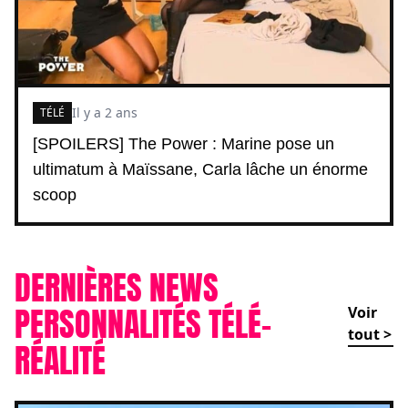
Il y a 2 ans
TÉLÉ
[SPOILERS] The Power : Marine pose un
ultimatum à Maïssane, Carla lâche un énorme
scoop
DERNIÈRES NEWS
PERSONNALITÉS TÉLÉ-
Voir
tout >
RÉALITÉ