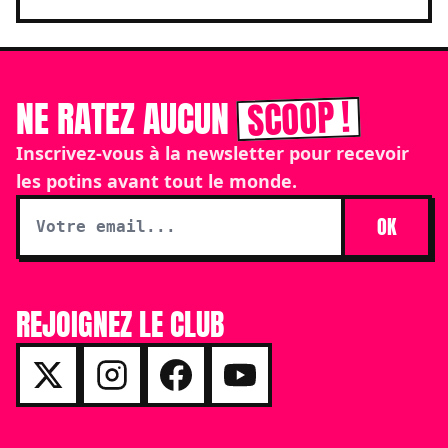
SCOOP !
NE RATEZ AUCUN
Inscrivez-vous à la newsletter pour recevoir
les potins avant tout le monde.
OK
REJOIGNEZ LE CLUB