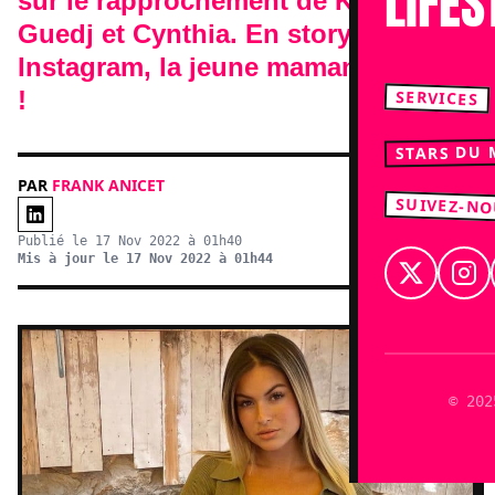
LIFES
sur le rapprochement de Kevin
Guedj et Cynthia. En story
Instagram, la jeune maman balance
!
SERVICES
STARS DU
PAR
FRANK ANICET
SUIVEZ-N
Publié le 17 Nov 2022 à 01h40
Mis à jour le 17 Nov 2022 à 01h44
© 202