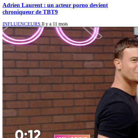
Adrien Laurent : un acteur porno devient
chroniqueur de TBT9
INFLUENCEURS
Il y a 11 mois