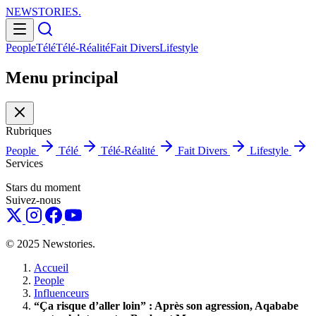
NEWSTORIES
.
People
Télé
Télé-Réalité
Fait Divers
Lifestyle
Menu principal
Rubriques
People
Télé
Télé-Réalité
Fait Divers
Lifestyle
Services
Stars du moment
Suivez-nous
© 2025 Newstories.
Accueil
People
Influenceurs
“Ça risque d’aller loin” : Après son agression, Aqababe