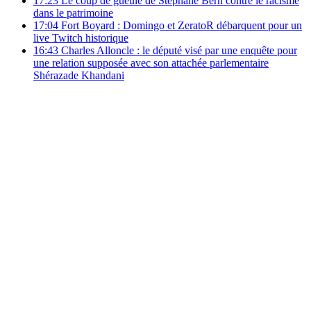
17:23
Le coup de gueule de Stéphane Bern contre le racisme
dans le patrimoine
17:04
Fort Boyard : Domingo et ZeratoR débarquent pour un
live Twitch historique
16:43
Charles Alloncle : le député visé par une enquête pour
une relation supposée avec son attachée parlementaire
Shérazade Khandani