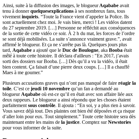
Ainsi, suite à la diffusion des images, le blogueur
Aqababe
avait
tenu à donner
quelquesexplications
à ses nombreux fans, tous
vivement
inquiets
. “Toute la France vient d’appeler la Police. Ils
sont actuellement chez moi. Je vais bien, merci ! Les vidéos datent
du 27 septembre 2019. […] Personne ne réfléchit aux conséquences
de la sortie de cette vidéo ce soir. À 2 h du mat, les forces de l’ordre
se sont déjà mobilisées. La suite s’annonce vraiment grave.”, avait
affirmé le blogueur. Et ça ne s’arrête pas là. Quelques jours plus
tard,
Aqababe
a ajouté que le
Duc de Boulogne
, aka
Booba
était
mêlé à toute cette histoire. Il déclara d'ailleurs : "En 2017, j’avais
sorti des dossiers sur Booba. […] Dès qu’il a vu la vidéo, il était
bien content. Ça faisait d’une pierre deux coups. […] Il a chauffé
Maes à me goumer.”
Plusieurs accusations graves qui n’ont pas manqué de faire
réagir la
toile
. C’est ce
jeudi 10 novembre
qu’un fan a demandé au
blogueur
Aqababe
où est-ce qu’il en était avec son affaire liée aux
deux rappeurs. Le blogueur a ainsi répondu que les choses étaient
parfaitement
sous contrôle
. Il ajouta : “En soi, y a plus rien à savoir.
Vous savez déjà tout. Des plaintes ont bien été déposées et ça risque
d’aller loin pour eux. Tout simplement.” Toute cette histoire sera dès
maintenant entre les mains de
la justice
. Comptez sur
Newstories
pour vous informer de la suite.