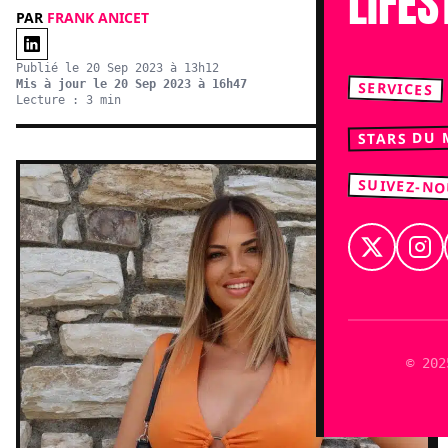
LIFES
PAR
FRANK ANICET
Publié le 20 Sep 2023 à 13h12
Mis à jour le 20 Sep 2023 à 16h47
SERVICES
Lecture : 3 min
STARS DU
SUIVEZ-N
© 202