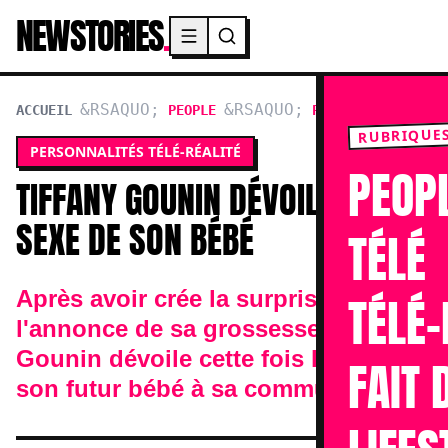
NEWSTORIES
.
Menu principal
ACCUEIL
PEOPLE
PERSONNALITÉS TÉL
RUBRIQUE
PERSONNALITÉS TÉLÉ-RÉALITÉ
PEOP
TIFFANY GOUNIN DÉVOILE LE
SEXE DE SON BÉBÉ
TÉLÉ
Après avoir crée la surprise avec
TÉLÉ-
l'annonce de sa grossesse, Tiffany
Gounin dévoile cette fois le sexe de
FAIT 
son futur bébé à sa communauté.