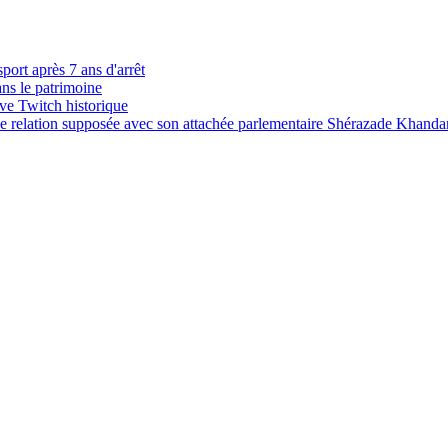
port après 7 ans d'arrêt
ns le patrimoine
ve Twitch historique
une relation supposée avec son attachée parlementaire Shérazade Khanda