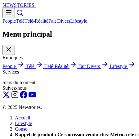
NEWSTORIES
.
People
Télé
Télé-Réalité
Fait Divers
Lifestyle
Menu principal
Rubriques
People
Télé
Télé-Réalité
Fait Divers
Lifestyle
Services
Stars du moment
Suivez-nous
© 2025 Newstories.
Accueil
Lifestyle
Conso
Rappel de produit : Ce saucisson vendu chez Métro a été co