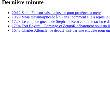
Dernière minute
20:12
Sarah Fraisou saisit la justice pour protéger sa mère
19:29
Vitaa métamorphosée à 43 ans : comment elle a repris le s
17:23
Le coup de gueule de Stéphane Bern contre le racisme da
17:04
Fort Boyard : Domingo et ZeratoR débarquent pour un li
16:43
Charles Alloncle : le député visé par une enquête pour 