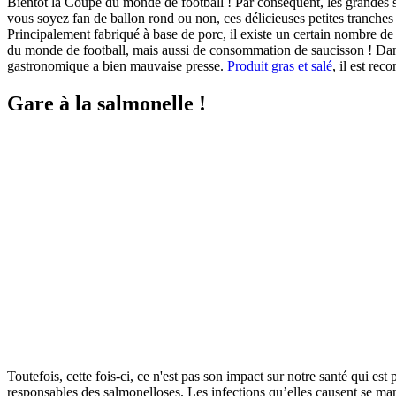
Bientôt la Coupe du monde de football ! Par conséquent, les grandes sur
vous soyez fan de ballon rond ou non, ces délicieuses petites tranches s
Principalement fabriqué à base de porc, il existe un certain nombre d
du monde de football, mais aussi de consommation de saucisson ! D
gastronomique a bien mauvaise presse.
Produit gras et salé
, il est re
Gare à la salmonelle !
Toutefois, cette fois-ci, ce n'est pas son impact sur notre santé qui e
responsables des salmonelloses. Les infections qu’elles causent se ma