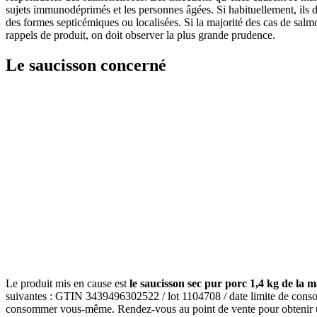
sujets immunodéprimés et les personnes âgées. Si habituellement, ils d
des formes septicémiques ou localisées. Si la majorité des cas de salmo
rappels de produit, on doit observer la plus grande prudence.
Le saucisson concerné
Le produit mis en cause est
le saucisson sec pur porc 1,4 kg de la
suivantes : GTIN 3439496302522 / lot 1104708 / date limite de consomm
consommer vous-même. Rendez-vous au point de vente pour obtenir un