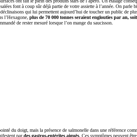
faces ont fait le plein des produits stars de l’apéro. Un étalage conséqu
alées font à coup sûr déjà partie de votre assiette à l’année. On parle b
e déclinaisons qui lui permettent aujourd’hui de toucher un public de p
ans l’Hexagone,
plus de 70 000 tonnes seraient englouties par an, soi
commandé de rester mesuré lorsque l’on mange du saucisson.
st pointé du doigt, mais la présence de salmonelle dans une référence co
nifestent par
des gastros-entérites aiguës
. Ces symptômes peuvent être 