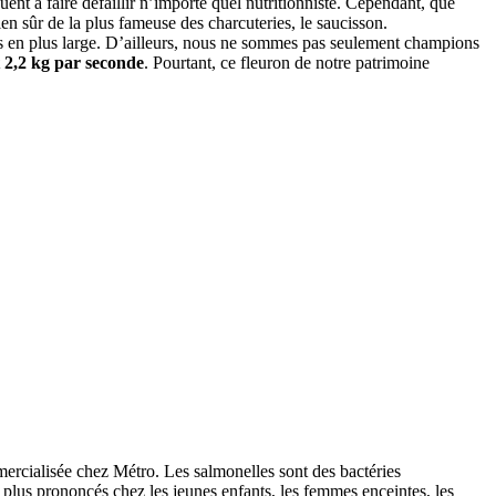
ent à faire défaillir n’importe quel nutritionniste. Cependant, que
ien sûr de la plus fameuse des charcuteries, le saucisson.
lus en plus large. D’ailleurs, nous ne sommes pas seulement champions
t 2,2 kg par seconde
. Pourtant, ce fleuron de notre patrimoine
mmercialisée chez Métro. Les salmonelles sont des bactéries
plus prononcés chez les jeunes enfants, les femmes enceintes, les