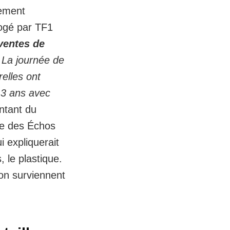
lement
rogé par TF1
 ventes de
" La journée de
relles ont
s 3 ans avec
ntant du
ite des Échos
i expliquerait
 le plastique.
ion surviennent