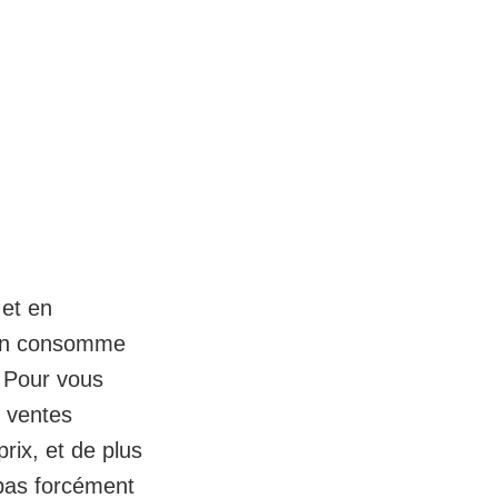
 et en
us on consomme
 Pour vous
s ventes
ix, et de plus
pas forcément