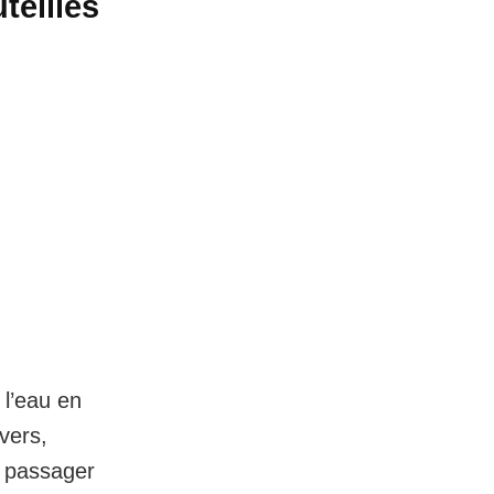
teilles
 l’eau en
vers,
e passager