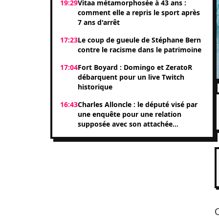
19:29
Vitaa métamorphosée à 43 ans :
comment elle a repris le sport après
7 ans d'arrêt
17:23
Le coup de gueule de Stéphane Bern
contre le racisme dans le patrimoine
17:04
Fort Boyard : Domingo et ZeratoR
débarquent pour un live Twitch
historique
16:43
Charles Alloncle : le député visé par
une enquête pour une relation
supposée avec son attachée
parlementaire Shérazade Khandani