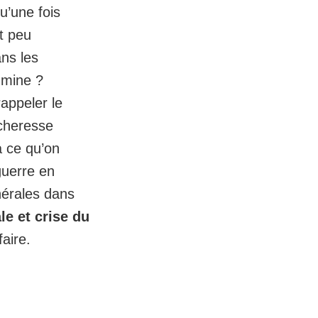
u’une fois
st peu
ns les
 mine ?
rappeler le
écheresse
à ce qu’on
guerre en
nérales dans
e et crise du
aire.