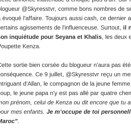
blogueur @Skyresstvr, comme bons nombres de s
 évoqué l’affaire. Toujours aussi cash, ce dernier a
ertains agissements de l'influenceuse. Surtout,
il
son inquiétude pour Seyana et Khalis
, les deux 
Poupette Kenza.
ette sortie bien corsée du blogueur n'aura pas ét
conséquence. Ce 9 juillet, @Skyresstvr reçu
un me
ntriguant d’Allan,
le compagnon de la jeune femme. 
oup, le jeune papa n'y est pas allé par quatre chem
mon prénom, celui de Kenza ou dit encore que tu a
pour mes enfants.
Je m’occupe de toi personnel
Maroc”
.