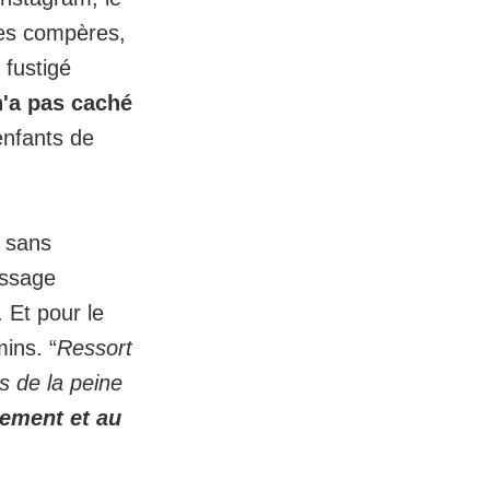
es compères,
 fustigé
 n'a pas caché
enfants de
é sans
ssage
Et pour le
ins. “
Ressort
s de la peine
lement et au