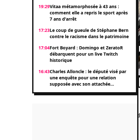
19:29
Vitaa métamorphosée à 43 ans :
comment elle a repris le sport après
7 ans d'arrêt
17:23
Le coup de gueule de Stéphane Bern
contre le racisme dans le patrimoine
17:04
Fort Boyard : Domingo et ZeratoR
débarquent pour un live Twitch
historique
16:43
Charles Alloncle : le député visé par
une enquête pour une relation
supposée avec son attachée
parlementaire Shérazade Khandani