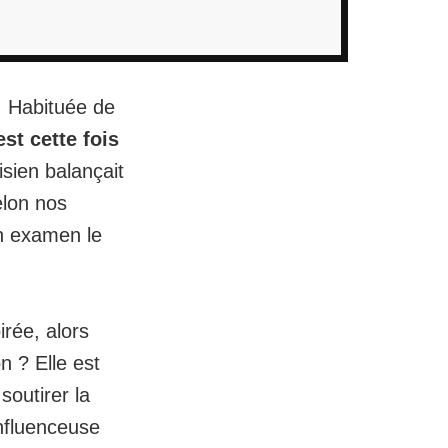
! Habituée de
est cette fois
sien balançait
elon nos
en examen
le
irée, alors
on ? Elle est
soutirer la
nfluenceuse