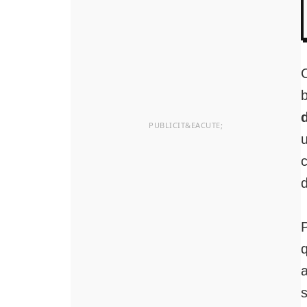
b
d
P
q
a