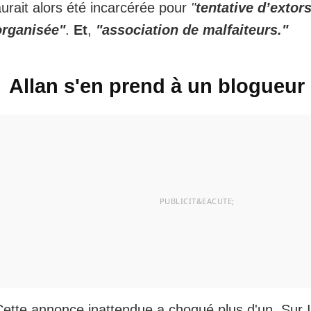
urait alors été incarcérée pour
"
tentative d’extor
organisée"
.
Et
,
"association de malfaiteurs."
Allan s'en prend à un blogueur
Cette annonce inattendue a choqué plus d'un. Sur 