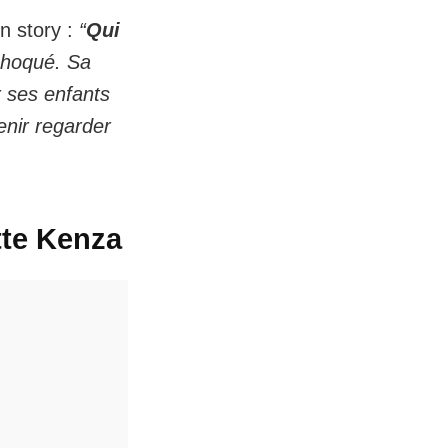
en story :
“
Qui
choqué. Sa
r ses enfants
venir regarder
tte Kenza