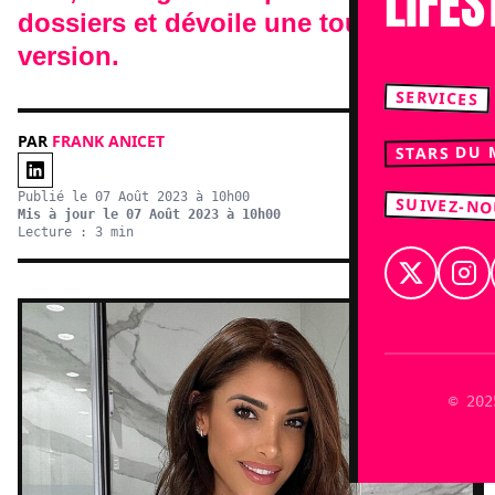
LIFES
dossiers et dévoile une tout autre
version.
SERVICES
PAR
FRANK ANICET
STARS DU
Publié le 07 Août 2023 à 10h00
SUIVEZ-N
Mis à jour le 07 Août 2023 à 10h00
Lecture : 3 min
© 202