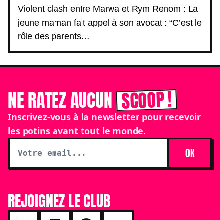
Violent clash entre Marwa et Rym Renom : La
jeune maman fait appel à son avocat : “C’est le
rôle des parents…
SCOOP !
NE RATEZ AUCUN
Inscrivez-vous à la newsletter pour recevoir
les potins avant tout le monde.
OK
REJOIGNEZ LE CLUB