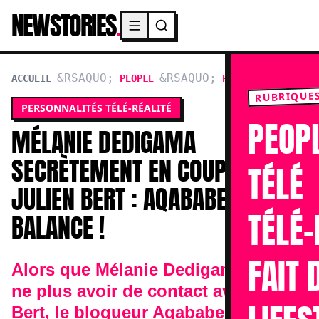
NEWSTORIES
.
Menu principal
ACCUEIL
PEOPLE
PERSONNALITÉS TÉL
RUBRIQUE
PERSONNALITÉS TÉLÉ-RÉALITÉ
PEOP
MÉLANIE DEDIGAMA
SECRÈTEMENT EN COUPLE AVEC
TÉLÉ
JULIEN BERT : AQABABE
TÉLÉ-
BALANCE !
FAIT 
Alors que Mélanie Dedigama affirme
ne plus avoir de contact avec Julien
Bert, le blogueur Aqababe sort les