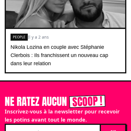
Il y a 2 ans
PEOPLE
Nikola Lozina en couple avec Stéphanie
Clerbois : Ils franchissent un nouveau cap
dans leur relation
SCOOP !
NE RATEZ AUCUN
Inscrivez-vous à la newsletter pour recevoir
les potins avant tout le monde.