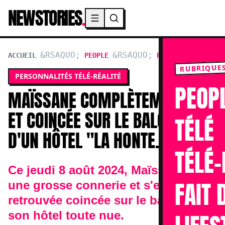
NEWSTORIES
.
Menu principal
ACCUEIL
PEOPLE
PERSONNALITÉS TÉL
RUBRIQUE
PERSONNALITÉS TÉLÉ-RÉALITÉ
PEOP
MAÏSSANE COMPLÈTEMENT NUE
ET COINCÉE SUR LE BALCON
TÉLÉ
D'UN HÔTEL "LA HONTE...
TÉLÉ-
Ce jeudi 8 août 2024, Maïssane a fait
FAIT 
une grosse connerie et s'est
retrouvée coincée sur le balcon de
son hôtel toute nue.