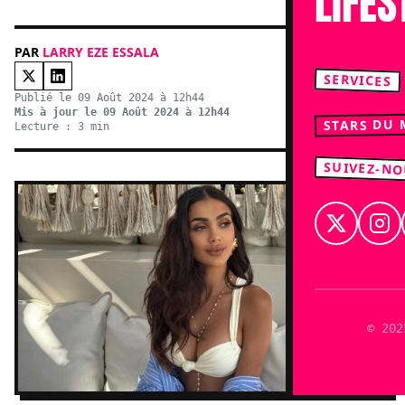
LIFES
PAR
LARRY EZE ESSALA
SERVICES
Publié le 09 Août 2024 à 12h44
Mis à jour le 09 Août 2024 à 12h44
STARS DU
Lecture : 3 min
SUIVEZ-N
© 202