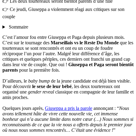
👉 Les deux tourtereaux seront bientôt parents d’une fille
👉 Ce jeudi, Giuseppa a violemment réagi aux critiques sur son
couple
Sommaire
C’est l’amour fou entre Giuseppa et Paga depuis plusieurs mois.
C’est sur le tournage des
Marseillais vs le Reste Du Monde
que les
tourtereaux se sont rencontrés et ont eu un coup de foudre
réciproque l’un pour l’autre. Malgré leur différence d’âge, les
critiques et quelques périples, ces derniers ont franchi un grand cap
dans leur vie de couple. Que oui !
Giuseppa et Paga seront bientôt
parents
pour la première fois.
D’ailleurs, le
baby bump
de la jeune candidate est déjà bien visible.
Pour découvrir
le sexe de leur bébé
, les deux tourtereaux ont
organisé une
gender reveal
classique en compagnie de leur famille et
amis proches.
Quelques jours après,
Giuseppa a pris la parole
annonçant : “
Nous
avons tellement hâte de vivre cette nouvelle vie, cet immense
bonheur qui n’a aucune limite dans notre cœur (…) Nous sommes si
reconnaissants de ce que la vie nous a offerts depuis le premier jour
où nous nous sommes rencontrés… C’était une évidence !
”