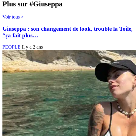
Plus sur #Giuseppa
Voir tous >
Giuseppa : son changement de look, trouble la Toile,
“ça fait plus…
PEOPLE
Il y a 2 ans