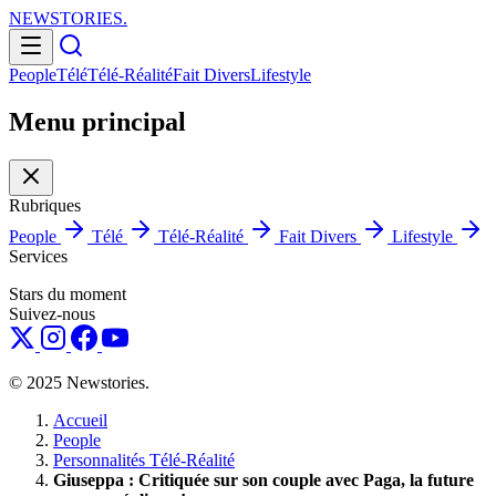
NEWSTORIES
.
People
Télé
Télé-Réalité
Fait Divers
Lifestyle
Menu principal
Rubriques
People
Télé
Télé-Réalité
Fait Divers
Lifestyle
Services
Stars du moment
Suivez-nous
© 2025 Newstories.
Accueil
People
Personnalités Télé-Réalité
Giuseppa : Critiquée sur son couple avec Paga, la future