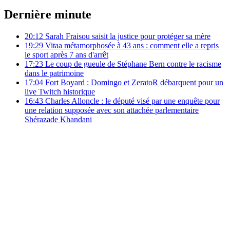
Dernière minute
20:12
Sarah Fraisou saisit la justice pour protéger sa mère
19:29
Vitaa métamorphosée à 43 ans : comment elle a repris
le sport après 7 ans d'arrêt
17:23
Le coup de gueule de Stéphane Bern contre le racisme
dans le patrimoine
17:04
Fort Boyard : Domingo et ZeratoR débarquent pour un
live Twitch historique
16:43
Charles Alloncle : le député visé par une enquête pour
une relation supposée avec son attachée parlementaire
Shérazade Khandani