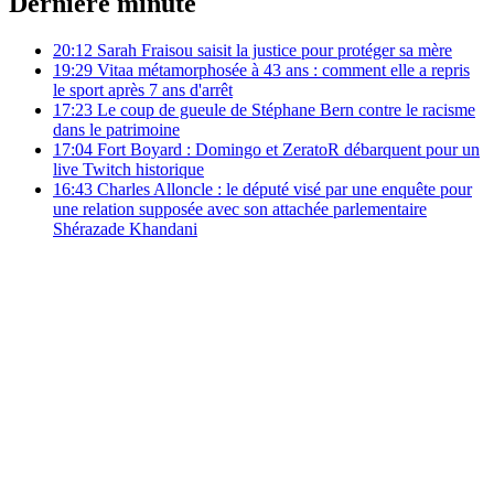
Dernière minute
20:12
Sarah Fraisou saisit la justice pour protéger sa mère
19:29
Vitaa métamorphosée à 43 ans : comment elle a repris
le sport après 7 ans d'arrêt
17:23
Le coup de gueule de Stéphane Bern contre le racisme
dans le patrimoine
17:04
Fort Boyard : Domingo et ZeratoR débarquent pour un
live Twitch historique
16:43
Charles Alloncle : le député visé par une enquête pour
une relation supposée avec son attachée parlementaire
Shérazade Khandani