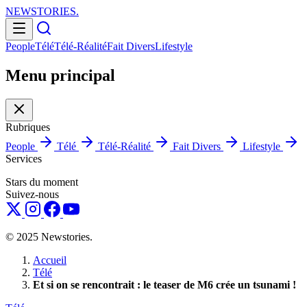
NEWSTORIES
.
People
Télé
Télé-Réalité
Fait Divers
Lifestyle
Menu principal
Rubriques
People
Télé
Télé-Réalité
Fait Divers
Lifestyle
Services
Stars du moment
Suivez-nous
© 2025 Newstories.
Accueil
Télé
Et si on se rencontrait : le teaser de M6 crée un tsunami !