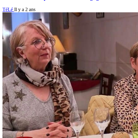
TéLé
Il y a 2 ans