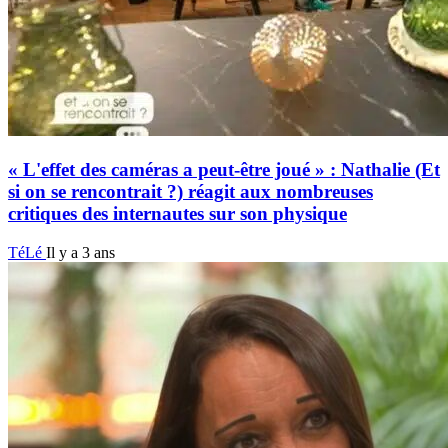
« L'effet des caméras a peut-être joué » : Nathalie (Et
si on se rencontrait ?) réagit aux nombreuses
critiques des internautes sur son physique
TéLé
Il y a 3 ans