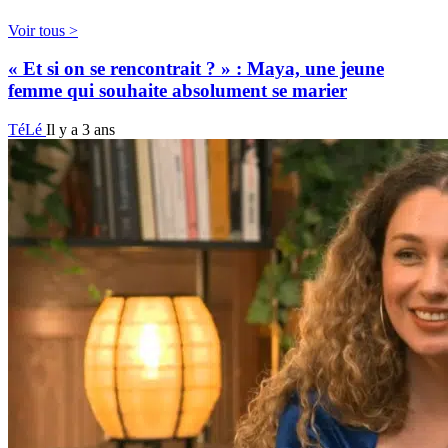
Voir tous >
« Et si on se rencontrait ? » : Maya, une jeune
femme qui souhaite absolument se marier
TéLé
Il y a 3 ans