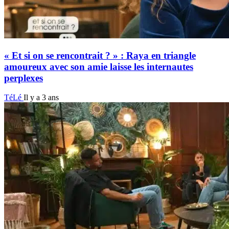
« Et si on se rencontrait ? » : Raya en triangle
amoureux avec son amie laisse les internautes
perplexes
TéLé
Il y a 3 ans