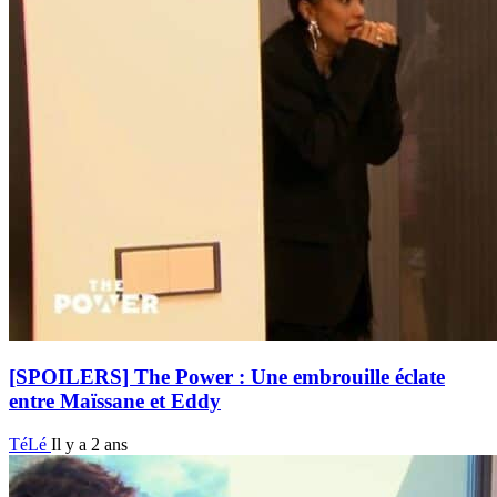
[SPOILERS] The Power : Une embrouille éclate
entre Maïssane et Eddy
TéLé
Il y a 2 ans