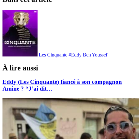
Les Cinquante
#Eddy Ben Youssef
À lire aussi
Eddy (Les Cinquante) fiancé à son compagnon
Amine ? “J’ai dit…