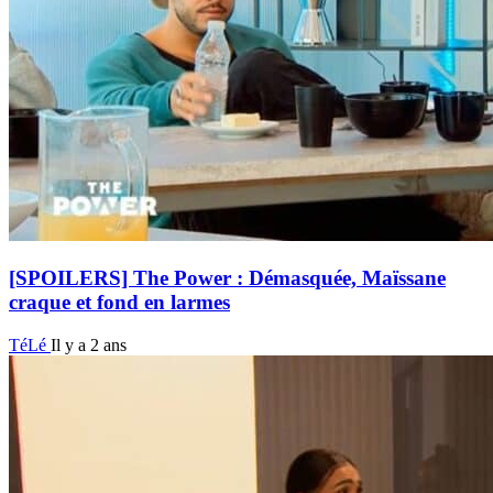
[SPOILERS] The Power : Démasquée, Maïssane
craque et fond en larmes
TéLé
Il y a 2 ans