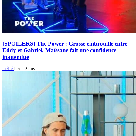
[SPOILERS] The Power : Grosse embrouille entre
Eddy et Gabriel, Maïssane fait une confidence
inattendue
TéLé
Il y a 2 ans