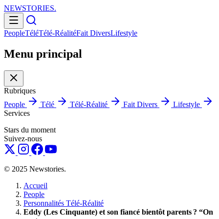
NEWSTORIES
.
People
Télé
Télé-Réalité
Fait Divers
Lifestyle
Menu principal
Rubriques
People
Télé
Télé-Réalité
Fait Divers
Lifestyle
Services
Stars du moment
Suivez-nous
© 2025 Newstories.
Accueil
People
Personnalités Télé-Réalité
Eddy (Les Cinquante) et son fiancé bientôt parents ? “On