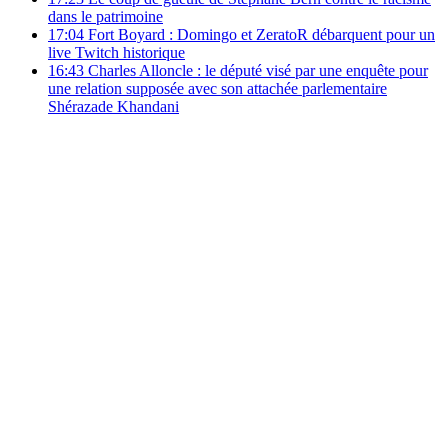
dans le patrimoine
17:04
Fort Boyard : Domingo et ZeratoR débarquent pour un
live Twitch historique
16:43
Charles Alloncle : le député visé par une enquête pour
une relation supposée avec son attachée parlementaire
Shérazade Khandani