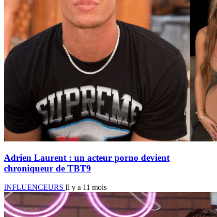
Adrien Laurent : un acteur porno devient
chroniqueur de TBT9
INFLUENCEURS
Il y a 11 mois