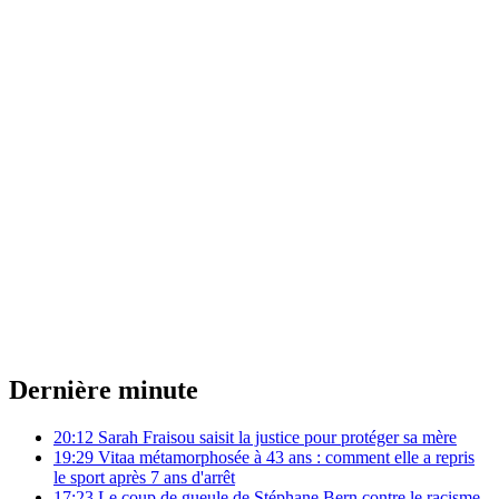
Dernière minute
20:12
Sarah Fraisou saisit la justice pour protéger sa mère
19:29
Vitaa métamorphosée à 43 ans : comment elle a repris
le sport après 7 ans d'arrêt
17:23
Le coup de gueule de Stéphane Bern contre le racisme