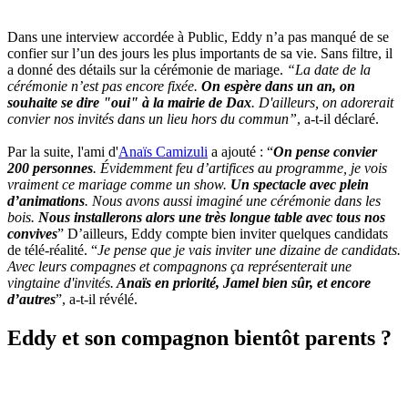
Dans une interview accordée à Public, Eddy n’a pas manqué de se
confier sur l’un des jours les plus importants de sa vie. Sans filtre, il
a donné des détails sur la cérémonie de mariage.
“La date de la
cérémonie n’est pas encore fixée.
On espère dans un an, on
souhaite se dire "oui" à la mairie de Dax
. D'ailleurs, on adorerait
convier nos invités dans un lieu hors du commun”
, a-t-il déclaré.
Par la suite, l'ami d'
Anaïs Camizuli
a ajouté : “
On pense convier
200 personnes
. Évidemment feu d’artifices au programme, je vois
vraiment ce mariage comme un show.
Un spectacle avec plein
d’animations
. Nous avons aussi imaginé une cérémonie dans les
bois.
Nous installerons alors une très longue table avec tous nos
convives
” D’ailleurs, Eddy compte bien inviter quelques candidats
de télé-réalité. “
Je pense que je vais inviter une dizaine de candidats.
Avec leurs compagnes et compagnons ça représenterait une
vingtaine d'invités.
Anaïs en priorité, Jamel bien sûr, et encore
d’autres
”, a-t-il révélé.
Eddy et son compagnon bientôt parents ?