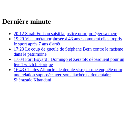
Dernière minute
20:12
Sarah Fraisou saisit la justice pour protéger sa mère
19:29
Vitaa métamorphosée à 43 ans : comment elle a repris
le sport après 7 ans d'arrêt
17:23
Le coup de gueule de Stéphane Bern contre le racisme
dans le patrimoine
17:04
Fort Boyard : Domingo et ZeratoR débarquent pour un
live Twitch historique
16:43
Charles Alloncle : le député visé par une enquête pour
une relation supposée avec son attachée parlementaire
Shérazade Khandani