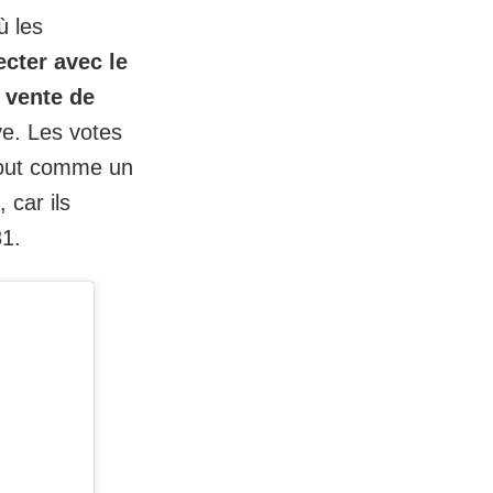
ù les
ecter avec le
a
vente de
ive. Les votes
 tout comme un
 car ils
31.