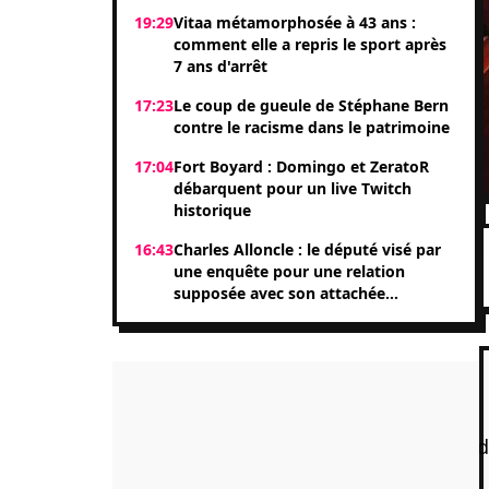
19:29
Vitaa métamorphosée à 43 ans :
comment elle a repris le sport après
7 ans d'arrêt
17:23
Le coup de gueule de Stéphane Bern
contre le racisme dans le patrimoine
17:04
Fort Boyard : Domingo et ZeratoR
débarquent pour un live Twitch
historique
16:43
Charles Alloncle : le député visé par
une enquête pour une relation
supposée avec son attachée
parlementaire Shérazade Khandani