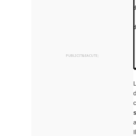
L
a
I