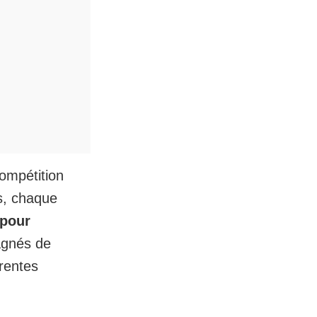
ompétition
s, chaque
 pour
agnés de
rentes