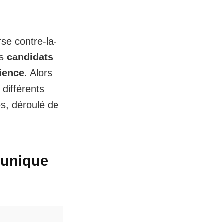
se contre-la-
es
candidats
lience
. Alors
s
différents
es, déroulé de
 unique