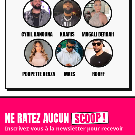
CYRIL HANOUNA
KAARIS
MAGALI BERDAH
POUPETTE KENZA
MAES
ROHFF
SCOOP !
NE RATEZ AUCUN
Inscrivez-vous à la newsletter pour recevoir