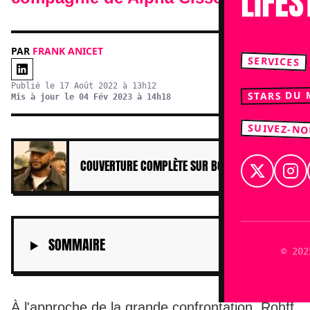
LIFES
PAR
FRANK ANICET
SERVICES
Publié le 17 Août 2022 à 13h12
STARS DU
Mis à jour le 04 Fév 2023 à 14h18
SUIVEZ-N
COUVERTURE COMPLÈTE SUR BOOBA
SOMMAIRE
© 202
À l'approche de la grande confrontation, Rohff