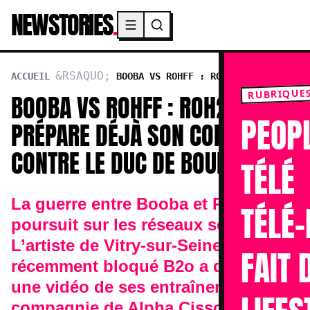
NEWSTORIES
.
Menu principal
ACCUEIL
BOOBA VS ROHFF : ROH2F PRÉPARE
DÉJÀ SON COMBAT CONTRE LE DUC DE BOULOGNE
RUBRIQUE
BOOBA VS ROHFF : ROH2F
PEOP
PRÉPARE DÉJÀ SON COMBAT
CONTRE LE DUC DE BOULOGNE
TÉLÉ
La guerre entre Booba et Rohff se
TÉLÉ-
poursuit sur les réseaux sociaux.
L’artiste de Vitry-sur-Seine qui a
FAIT 
récemment bloqué B2o a dévoilé
une vidéo de ses entraînements en
compagnie de Alpha Cissokho.