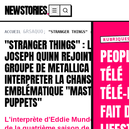
NEWSTORIES
.
Menu principal
ACCUEIL
"STRANGER THINGS" : L'ACTEUR
JOSEPH QUINN REJOINT LE GROUPE DE METALLICA
RUBRIQUE
"STRANGER THINGS" : L'ACTEUR
POUR INTERPRETER LA CHANSON EMBLÉMATIQUE
PEOP
"MASTER OF PUPPETS"
JOSEPH QUINN REJOINT LE
GROUPE DE METALLICA POUR
TÉLÉ
INTERPRETER LA CHANSON
TÉLÉ-
EMBLÉMATIQUE "MASTER OF
PUPPETS"
FAIT 
L'interprète d'Eddie Mundon, star
de la quatrième saison de Stranger