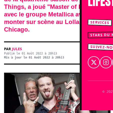
LIFES
Things, a joué "Master of Puppets"
avec le groupe Metallica avant de
monter sur scène au Lollapalooza à
SERVICES
Chicago.
STARS DU
SUIVEZ-N
PAR
JULES
Publié le 01 Août 2022 à 20h13
Mis à jour le 01 Août 2022 à 20h13
© 202