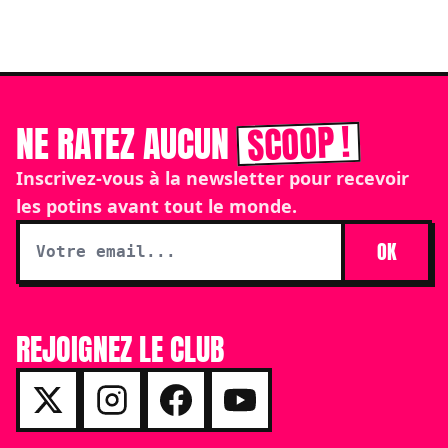
SCOOP !
NE RATEZ AUCUN
Inscrivez-vous à la newsletter pour recevoir
les potins avant tout le monde.
OK
REJOIGNEZ LE CLUB