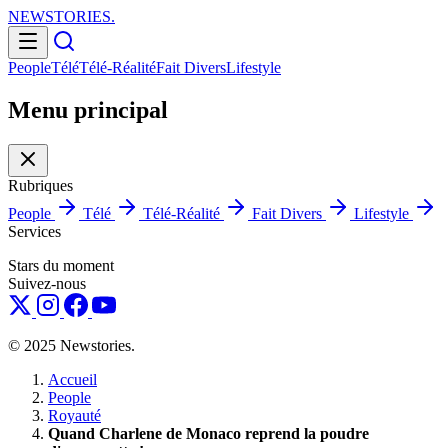
NEWSTORIES
.
People
Télé
Télé-Réalité
Fait Divers
Lifestyle
Menu principal
Rubriques
People
Télé
Télé-Réalité
Fait Divers
Lifestyle
Services
Stars du moment
Suivez-nous
© 2025 Newstories.
Accueil
People
Royauté
Quand Charlene de Monaco reprend la poudre