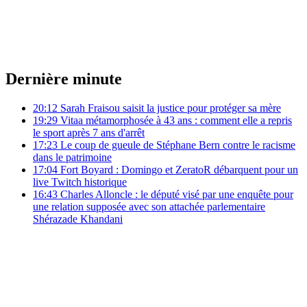
Dernière minute
20:12
Sarah Fraisou saisit la justice pour protéger sa mère
19:29
Vitaa métamorphosée à 43 ans : comment elle a repris
le sport après 7 ans d'arrêt
17:23
Le coup de gueule de Stéphane Bern contre le racisme
dans le patrimoine
17:04
Fort Boyard : Domingo et ZeratoR débarquent pour un
live Twitch historique
16:43
Charles Alloncle : le député visé par une enquête pour
une relation supposée avec son attachée parlementaire
Shérazade Khandani