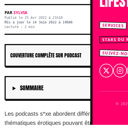
LIFES
PAR
SYLVIA
Publié le 25 Avr 2022 à 21h10
Mis à jour le 14 Juin 2022 à 14h06
SERVICES
Lecture : 2 min
STARS DU
SUIVEZ-N
COUVERTURE COMPLÈTE SUR PODCAST
SOMMAIRE
© 202
Les podcasts s*xe abordent différentes
thématiques érotiques pouvant être des