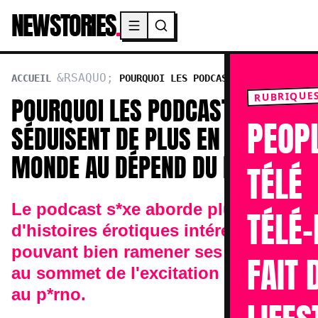
NEWSTORIES
.
Menu principal
ACCUEIL
POURQUOI LES PODCAST S*XE
SÉDUISENT DE PLUS EN PLUS DE MONDE AU DÉPEND
RUBRIQUE
POURQUOI LES PODCAST S*XE
DU P*RNO?
PEOP
SÉDUISENT DE PLUS EN PLUS DE
MONDE AU DÉPEND DU P*RNO?
TÉLÉ
Le podcast s*xe aborde plus
TÉLÉ-
d'histoires érotiques intéressantes
pouvant bien ramener ses auditeurs
FAIT 
au sommet de l'excitation comparé
au p*rno.