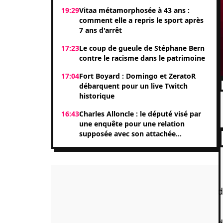
19:29
Vitaa métamorphosée à 43 ans :
comment elle a repris le sport après
7 ans d'arrêt
17:23
Le coup de gueule de Stéphane Bern
contre le racisme dans le patrimoine
17:04
Fort Boyard : Domingo et ZeratoR
débarquent pour un live Twitch
historique
16:43
Charles Alloncle : le député visé par
une enquête pour une relation
supposée avec son attachée
parlementaire Shérazade Khandani