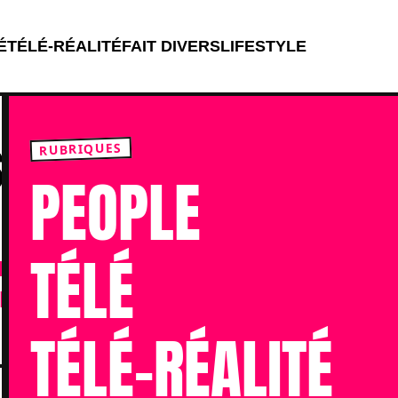
É
TÉLÉ-RÉALITÉ
FAIT DIVERS
LIFESTYLE
Menu principal
S DU MOIS DE
RUBRIQUES
PEOPLE
TÉLÉ
ix pour le mois est enfin
 prochaines entrées au
TÉLÉ-RÉALITÉ
Publié le 31 Oct 2022 à 13h50