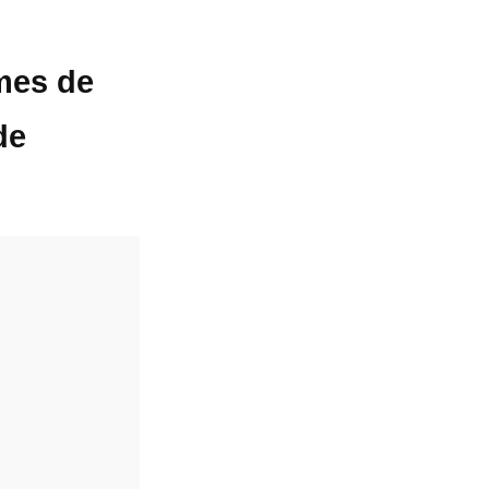
rmes de
de