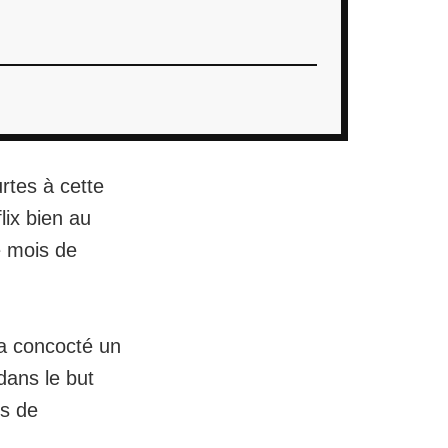
rtes à cette
lix
bien au
e mois de
a concocté un
dans le but
is de