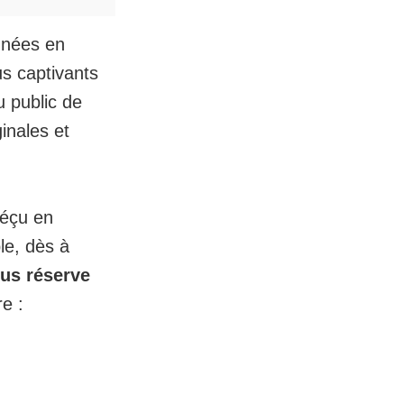
années en
us captivants
u public de
ginales et
déçu en
le, dès à
ous réserve
e :