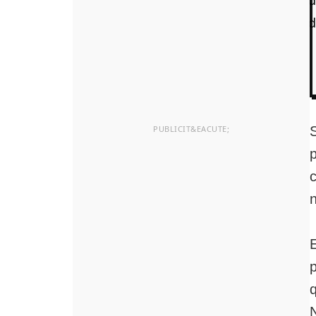
S
p
c
E
p
q